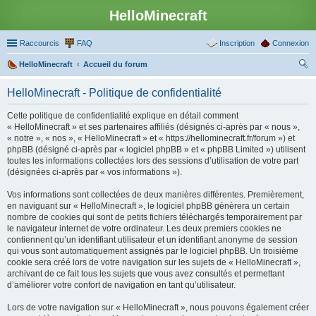
HelloMinecraft
Raccourcis
FAQ
Inscription
Connexion
HelloMinecraft
Accueil du forum
ec
HelloMinecraft - Politique de confidentialité
her
Cette politique de confidentialité explique en détail comment
ch
« HelloMinecraft » et ses partenaires affiliés (désignés ci-après par « nous »,
er
« notre », « nos », « HelloMinecraft » et « https://hellominecraft.fr/forum ») et
phpBB (désigné ci-après par « logiciel phpBB » et « phpBB Limited ») utilisent
toutes les informations collectées lors des sessions d’utilisation de votre part
(désignées ci-après par « vos informations »).
Vos informations sont collectées de deux manières différentes. Premièrement,
en naviguant sur « HelloMinecraft », le logiciel phpBB génèrera un certain
nombre de cookies qui sont de petits fichiers téléchargés temporairement par
le navigateur internet de votre ordinateur. Les deux premiers cookies ne
contiennent qu’un identifiant utilisateur et un identifiant anonyme de session
qui vous sont automatiquement assignés par le logiciel phpBB. Un troisième
cookie sera créé lors de votre navigation sur les sujets de « HelloMinecraft »,
archivant de ce fait tous les sujets que vous avez consultés et permettant
d’améliorer votre confort de navigation en tant qu’utilisateur.
Lors de votre navigation sur « HelloMinecraft », nous pouvons également créer