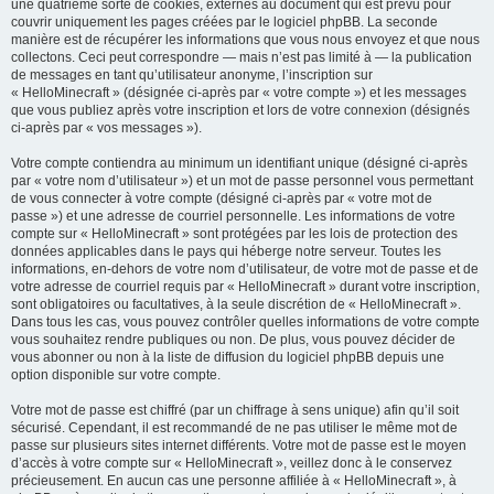
une quatrième sorte de cookies, externes au document qui est prévu pour
couvrir uniquement les pages créées par le logiciel phpBB. La seconde
manière est de récupérer les informations que vous nous envoyez et que nous
collectons. Ceci peut correspondre — mais n’est pas limité à — la publication
de messages en tant qu’utilisateur anonyme, l’inscription sur
« HelloMinecraft » (désignée ci-après par « votre compte ») et les messages
que vous publiez après votre inscription et lors de votre connexion (désignés
ci-après par « vos messages »).
Votre compte contiendra au minimum un identifiant unique (désigné ci-après
par « votre nom d’utilisateur ») et un mot de passe personnel vous permettant
de vous connecter à votre compte (désigné ci-après par « votre mot de
passe ») et une adresse de courriel personnelle. Les informations de votre
compte sur « HelloMinecraft » sont protégées par les lois de protection des
données applicables dans le pays qui héberge notre serveur. Toutes les
informations, en-dehors de votre nom d’utilisateur, de votre mot de passe et de
votre adresse de courriel requis par « HelloMinecraft » durant votre inscription,
sont obligatoires ou facultatives, à la seule discrétion de « HelloMinecraft ».
Dans tous les cas, vous pouvez contrôler quelles informations de votre compte
vous souhaitez rendre publiques ou non. De plus, vous pouvez décider de
vous abonner ou non à la liste de diffusion du logiciel phpBB depuis une
option disponible sur votre compte.
Votre mot de passe est chiffré (par un chiffrage à sens unique) afin qu’il soit
sécurisé. Cependant, il est recommandé de ne pas utiliser le même mot de
passe sur plusieurs sites internet différents. Votre mot de passe est le moyen
d’accès à votre compte sur « HelloMinecraft », veillez donc à le conservez
précieusement. En aucun cas une personne affiliée à « HelloMinecraft », à