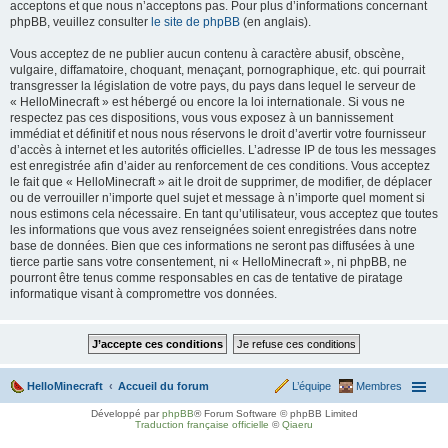
acceptons et que nous n’acceptons pas. Pour plus d’informations concernant
phpBB, veuillez consulter
le site de phpBB
(en anglais).
Vous acceptez de ne publier aucun contenu à caractère abusif, obscène,
vulgaire, diffamatoire, choquant, menaçant, pornographique, etc. qui pourrait
transgresser la législation de votre pays, du pays dans lequel le serveur de
« HelloMinecraft » est hébergé ou encore la loi internationale. Si vous ne
respectez pas ces dispositions, vous vous exposez à un bannissement
immédiat et définitif et nous nous réservons le droit d’avertir votre fournisseur
d’accès à internet et les autorités officielles. L’adresse IP de tous les messages
est enregistrée afin d’aider au renforcement de ces conditions. Vous acceptez
le fait que « HelloMinecraft » ait le droit de supprimer, de modifier, de déplacer
ou de verrouiller n’importe quel sujet et message à n’importe quel moment si
nous estimons cela nécessaire. En tant qu’utilisateur, vous acceptez que toutes
les informations que vous avez renseignées soient enregistrées dans notre
base de données. Bien que ces informations ne seront pas diffusées à une
tierce partie sans votre consentement, ni « HelloMinecraft », ni phpBB, ne
pourront être tenus comme responsables en cas de tentative de piratage
informatique visant à compromettre vos données.
HelloMinecraft
Accueil du forum
L’équipe
Membres
Développé par
phpBB
® Forum Software © phpBB Limited
Traduction française officielle
©
Qiaeru