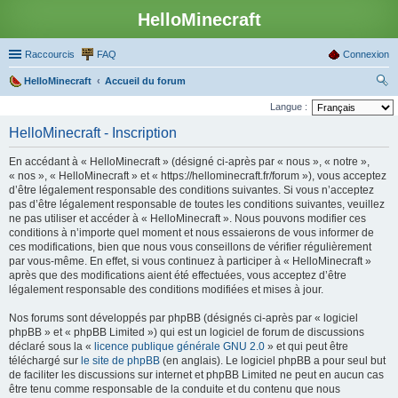
HelloMinecraft
Raccourcis
FAQ
Connexion
HelloMinecraft
Accueil du forum
ec
Langue :
her
HelloMinecraft - Inscription
ch
En accédant à « HelloMinecraft » (désigné ci-après par « nous », « notre »,
er
« nos », « HelloMinecraft » et « https://hellominecraft.fr/forum »), vous acceptez
d’être légalement responsable des conditions suivantes. Si vous n’acceptez
pas d’être légalement responsable de toutes les conditions suivantes, veuillez
ne pas utiliser et accéder à « HelloMinecraft ». Nous pouvons modifier ces
conditions à n’importe quel moment et nous essaierons de vous informer de
ces modifications, bien que nous vous conseillons de vérifier régulièrement
par vous-même. En effet, si vous continuez à participer à « HelloMinecraft »
après que des modifications aient été effectuées, vous acceptez d’être
légalement responsable des conditions modifiées et mises à jour.
Nos forums sont développés par phpBB (désignés ci-après par « logiciel
phpBB » et « phpBB Limited ») qui est un logiciel de forum de discussions
déclaré sous la «
licence publique générale GNU 2.0
» et qui peut être
téléchargé sur
le site de phpBB
(en anglais). Le logiciel phpBB a pour seul but
de faciliter les discussions sur internet et phpBB Limited ne peut en aucun cas
être tenu comme responsable de la conduite et du contenu que nous