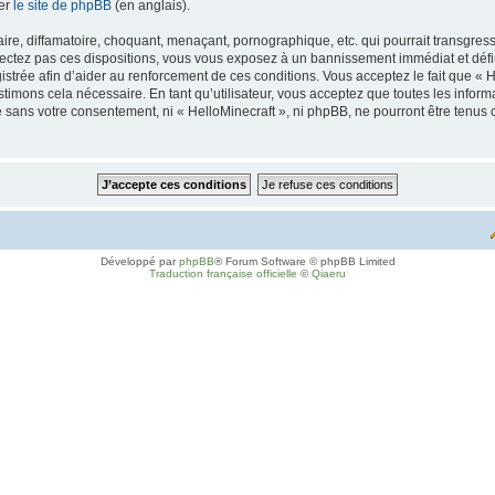
ter
le site de phpBB
(en anglais).
re, diffamatoire, choquant, menaçant, pornographique, etc. qui pourrait transgresse
pectez pas ces dispositions, vous vous exposez à un bannissement immédiat et définit
egistrée afin d’aider au renforcement de ces conditions. Vous acceptez le fait que « H
stimons cela nécessaire. En tant qu’utilisateur, vous acceptez que toutes les info
e sans votre consentement, ni « HelloMinecraft », ni phpBB, ne pourront être tenus
Développé par
phpBB
® Forum Software © phpBB Limited
Traduction française officielle
©
Qiaeru