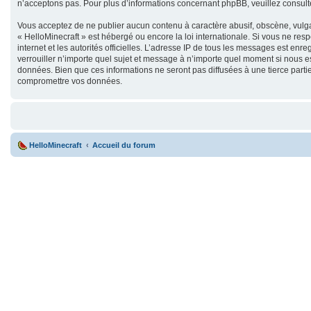
n’acceptons pas. Pour plus d’informations concernant phpBB, veuillez consul
Vous acceptez de ne publier aucun contenu à caractère abusif, obscène, vulgai
« HelloMinecraft » est hébergé ou encore la loi internationale. Si vous ne res
internet et les autorités officielles. L’adresse IP de tous les messages est enr
verrouiller n’importe quel sujet et message à n’importe quel moment si nous e
données. Bien que ces informations ne seront pas diffusées à une tierce parti
compromettre vos données.
HelloMinecraft
Accueil du forum