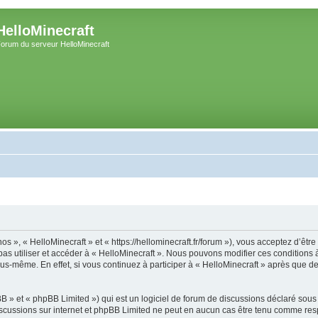
HelloMinecraft
orum du serveur HelloMinecraft
nos », « HelloMinecraft » et « https://hellominecraft.fr/forum »), vous acceptez d’ê
 pas utiliser et accéder à « HelloMinecraft ». Nous pouvons modifier ces condition
us-même. En effet, si vous continuez à participer à « HelloMinecraft » après que de
 » et « phpBB Limited ») qui est un logiciel de forum de discussions déclaré sous
s discussions sur internet et phpBB Limited ne peut en aucun cas être tenu comme 