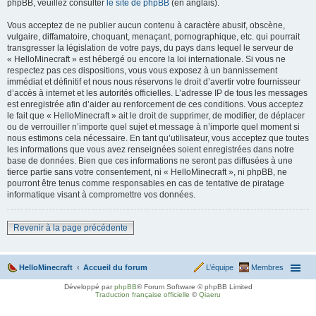
phpBB, veuillez consulter
le site de phpBB
(en anglais).
Vous acceptez de ne publier aucun contenu à caractère abusif, obscène,
vulgaire, diffamatoire, choquant, menaçant, pornographique, etc. qui pourrait
transgresser la législation de votre pays, du pays dans lequel le serveur de
« HelloMinecraft » est hébergé ou encore la loi internationale. Si vous ne
respectez pas ces dispositions, vous vous exposez à un bannissement
immédiat et définitif et nous nous réservons le droit d’avertir votre fournisseur
d’accès à internet et les autorités officielles. L’adresse IP de tous les messages
est enregistrée afin d’aider au renforcement de ces conditions. Vous acceptez
le fait que « HelloMinecraft » ait le droit de supprimer, de modifier, de déplacer
ou de verrouiller n’importe quel sujet et message à n’importe quel moment si
nous estimons cela nécessaire. En tant qu’utilisateur, vous acceptez que toutes
les informations que vous avez renseignées soient enregistrées dans notre
base de données. Bien que ces informations ne seront pas diffusées à une
tierce partie sans votre consentement, ni « HelloMinecraft », ni phpBB, ne
pourront être tenus comme responsables en cas de tentative de piratage
informatique visant à compromettre vos données.
Revenir à la page précédente
HelloMinecraft
Accueil du forum
L’équipe
Membres
Développé par
phpBB
® Forum Software © phpBB Limited
Traduction française officielle
©
Qiaeru