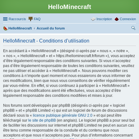
HelloMinecraft
Raccourcis
FAQ
Inscription
Connexion
HelloMinecraft
Accueil du forum
ec
HelloMinecraft - Conditions d’utilisation
her
En accédant à « HelloMinecraft » (désigné ci-après par « nous », « notre »,
ch
« nos », « HelloMinecraft » et « https://hellominecraft.fr/forum »), vous acceptez
er
d’être légalement responsable des conditions suivantes. Si vous n’acceptez
pas d’être légalement responsable de toutes les conditions suivantes, veuillez
ne pas utiliser et accéder à « HelloMinecraft ». Nous pouvons modifier ces
conditions à n’importe quel moment et nous essaierons de vous informer de
ces modifications, bien que nous vous conseillons de vérifier régulièrement
par vous-même. En effet, si vous continuez à participer à « HelloMinecraft »
après que des modifications aient été effectuées, vous acceptez d’être
légalement responsable des conditions modifiées et mises à jour.
Nos forums sont développés par phpBB (désignés ci-après par « logiciel
phpBB » et « phpBB Limited ») qui est un logiciel de forum de discussions
déclaré sous la «
licence publique générale GNU 2.0
» et qui peut être
téléchargé sur
le site de phpBB
(en anglais). Le logiciel phpBB a pour seul but
de faciliter les discussions sur internet et phpBB Limited ne peut en aucun cas
être tenu comme responsable de la conduite et du contenu que nous
acceptons et que nous n’acceptons pas. Pour plus d’informations concernant