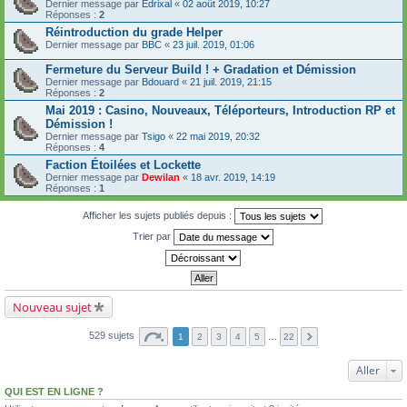
Dernier message par
Edrixal
«
02 août 2019, 10:27
Réponses :
2
Réintroduction du grade Helper
Dernier message par
BBC
«
23 juil. 2019, 01:06
Fermeture du Serveur Build ! + Gradation et Démission
Dernier message par
Bdouard
«
21 juil. 2019, 21:15
Réponses :
2
Mai 2019 : Casino, Nouveaux, Téléporteurs, Introduction RP et
Démission !
Dernier message par
Tsigo
«
22 mai 2019, 20:32
Réponses :
4
Faction Étoilées et Lockette
Dernier message par
Dewilan
«
18 avr. 2019, 14:19
Réponses :
1
Afficher les sujets publiés depuis :
Trier par
Nouveau sujet
529 sujets
1
2
3
4
5
…
22
Aller
QUI EST EN LIGNE ?