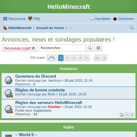
HelloMinecraft
Raccourcis
FAQ
Inscription
Connexion
HelloMinecraft
Accueil du forum
ec
Annonces, news et sondages populaires !
her
Nouveau sujet
ch
er
529 sujets
1
2
3
4
5
…
22
Annonces
Ouverture du Discord
Dernier message par
.harrizou
«
08 juin 2018, 21:16
Réponses :
2
Règles de bonne conduite
Dernier message par
RmS
«
15 juil. 2015, 16:33
Règles des serveurs HelloMinecraft
Dernier message par
Dewilan
«
10 juil. 2022, 01:15
Publié dans
Suggestions
Réponses :
14
1
2
Sujets
~ World 6 ~