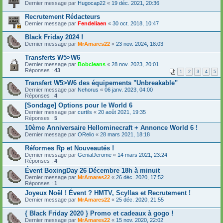
Dernier message par
Hugocap22
«
19 déc. 2021, 20:36
Recrutement Rédacteurs
Dernier message par
Fendeliaen
«
30 oct. 2018, 10:47
Black Friday 2024 !
Dernier message par
MrAmares22
«
23 nov. 2024, 18:03
Transferts W5>W6
Dernier message par
Bobcleans
«
28 nov. 2023, 20:01
Réponses :
43
1
2
3
4
5
Transfert W5>W6 des équipements "Unbreakable"
Dernier message par
Nehorus
«
06 janv. 2023, 04:00
Réponses :
4
[Sondage] Options pour le World 6
Dernier message par
curtils
«
20 août 2021, 19:35
Réponses :
5
10ème Anniversaire Hellominecraft + Annonce World 6 !
Dernier message par
ORelio
«
28 mars 2021, 18:18
Réformes Rp et Nouveautés !
Dernier message par
GenialJerome
«
14 mars 2021, 23:24
Réponses :
4
Évent BoxingDay 26 Décembre 18h à minuit
Dernier message par
MrAmares22
«
26 déc. 2020, 17:52
Réponses :
1
Joyeux Noël ! Évent ? HMTV, Scyllas et Recrutement !
Dernier message par
MrAmares22
«
25 déc. 2020, 21:55
{ Black Friday 2020 } Promo et cadeaux à gogo !
Dernier message par
MrAmares22
«
15 nov. 2020, 22:02