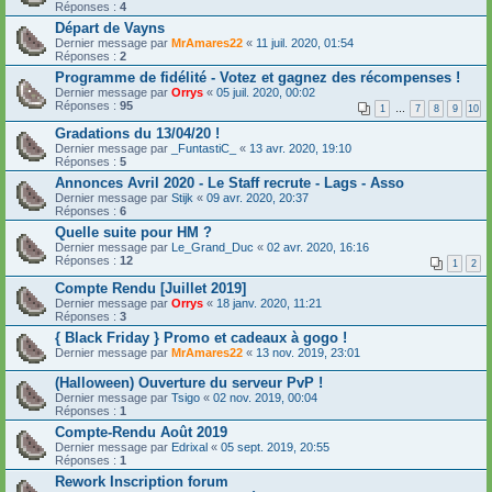
Réponses :
4
Départ de Vayns
Dernier message par
MrAmares22
«
11 juil. 2020, 01:54
Réponses :
2
Programme de fidélité - Votez et gagnez des récompenses !
Dernier message par
Orrys
«
05 juil. 2020, 00:02
Réponses :
95
1
…
7
8
9
10
Gradations du 13/04/20 !
Dernier message par
_FuntastiC_
«
13 avr. 2020, 19:10
Réponses :
5
Annonces Avril 2020 - Le Staff recrute - Lags - Asso
Dernier message par
Stijk
«
09 avr. 2020, 20:37
Réponses :
6
Quelle suite pour HM ?
Dernier message par
Le_Grand_Duc
«
02 avr. 2020, 16:16
Réponses :
12
1
2
Compte Rendu [Juillet 2019]
Dernier message par
Orrys
«
18 janv. 2020, 11:21
Réponses :
3
{ Black Friday } Promo et cadeaux à gogo !
Dernier message par
MrAmares22
«
13 nov. 2019, 23:01
(Halloween) Ouverture du serveur PvP !
Dernier message par
Tsigo
«
02 nov. 2019, 00:04
Réponses :
1
Compte-Rendu Août 2019
Dernier message par
Edrixal
«
05 sept. 2019, 20:55
Réponses :
1
Rework Inscription forum