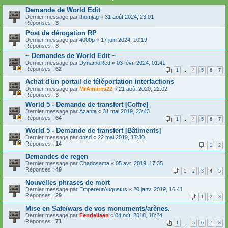
Demande de World Edit
Dernier message par
thomjag
«
31 août 2024, 23:01
Réponses :
3
Post de dérogation RP
Dernier message par
4000p
«
17 juin 2024, 10:19
Réponses :
8
~ Demandes de World Edit ~
Dernier message par
DynamoRed
«
03 févr. 2024, 01:41
Réponses :
62
1
…
4
5
6
7
Achat d'un portail de téléportation interfactions
Dernier message par
MrAmares22
«
21 août 2020, 22:02
Réponses :
3
World 5 - Demande de transfert [Coffre]
Dernier message par
Azanta
«
31 mai 2019, 23:43
Réponses :
64
1
…
4
5
6
7
World 5 - Demande de transfert [Bâtiments]
Dernier message par
onsd
«
22 mai 2019, 17:30
Réponses :
14
1
2
Demandes de regen
Dernier message par
Chadosama
«
05 avr. 2019, 17:35
Réponses :
49
1
2
3
4
5
Nouvelles phrases de mort
Dernier message par
EmpereurAugustus
«
20 janv. 2019, 16:41
Réponses :
29
1
2
3
Mise en Safe/wars de vos monuments/arènes.
Dernier message par
Fendeliaen
«
04 oct. 2018, 18:24
Réponses :
71
1
…
5
6
7
8