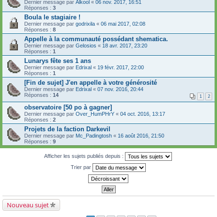
Dernier message par
Alkool
«
06 nov. 2017, 16:51
Réponses :
3
Boula le stagiaire !
Dernier message par
godrixila
«
06 mai 2017, 02:08
Réponses :
8
Appelle à la communauté possédant shematica.
Dernier message par
Gelosios
«
18 avr. 2017, 23:20
Réponses :
1
Lunarys fête ses 1 ans
Dernier message par
Edrixal
«
19 févr. 2017, 22:00
Réponses :
1
[Fin de sujet] J'en appelle à votre générosité
Dernier message par
Edrixal
«
07 nov. 2016, 20:44
Réponses :
14
1
2
observatoire [50 po à gagner]
Dernier message par
Over_HumPHrY
«
04 oct. 2016, 13:17
Réponses :
2
Projets de la faction Darkevil
Dernier message par
Mc_Padingtosh
«
16 août 2016, 21:50
Réponses :
9
Afficher les sujets publiés depuis :
Trier par
Nouveau sujet