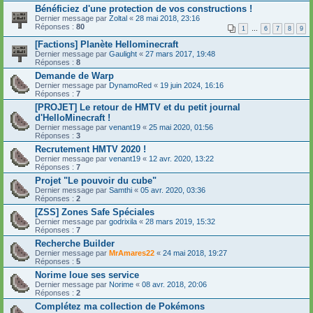
Bénéficiez d'une protection de vos constructions !
Dernier message par
Zoltal
«
28 mai 2018, 23:16
Réponses :
80
1
…
6
7
8
9
[Factions] Planète Hellominecraft
Dernier message par
Gaulight
«
27 mars 2017, 19:48
Réponses :
8
Demande de Warp
Dernier message par
DynamoRed
«
19 juin 2024, 16:16
Réponses :
7
[PROJET] Le retour de HMTV et du petit journal
d'HelloMinecraft !
Dernier message par
venant19
«
25 mai 2020, 01:56
Réponses :
3
Recrutement HMTV 2020 !
Dernier message par
venant19
«
12 avr. 2020, 13:22
Réponses :
7
Projet "Le pouvoir du cube"
Dernier message par
Samthi
«
05 avr. 2020, 03:36
Réponses :
2
[ZSS] Zones Safe Spéciales
Dernier message par
godrixila
«
28 mars 2019, 15:32
Réponses :
7
Recherche Builder
Dernier message par
MrAmares22
«
24 mai 2018, 19:27
Réponses :
5
Norime loue ses service
Dernier message par
Norime
«
08 avr. 2018, 20:06
Réponses :
2
Complétez ma collection de Pokémons