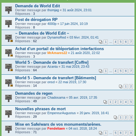
Demande de World Edit
Dernier message par
thomjag
«
31 août 2024, 23:01
Réponses :
3
Post de dérogation RP
Dernier message par
4000p
«
17 juin 2024, 10:19
Réponses :
8
~ Demandes de World Edit ~
Dernier message par
DynamoRed
«
03 févr. 2024, 01:41
Réponses :
62
1
…
4
5
6
7
Achat d'un portail de téléportation interfactions
Dernier message par
MrAmares22
«
21 août 2020, 22:02
Réponses :
3
World 5 - Demande de transfert [Coffre]
Dernier message par
Azanta
«
31 mai 2019, 23:43
Réponses :
64
1
…
4
5
6
7
World 5 - Demande de transfert [Bâtiments]
Dernier message par
onsd
«
22 mai 2019, 17:30
Réponses :
14
1
2
Demandes de regen
Dernier message par
Chadosama
«
05 avr. 2019, 17:35
Réponses :
49
1
2
3
4
5
Nouvelles phrases de mort
Dernier message par
EmpereurAugustus
«
20 janv. 2019, 16:41
Réponses :
29
1
2
3
Mise en Safe/wars de vos monuments/arènes.
Dernier message par
Fendeliaen
«
04 oct. 2018, 18:24
Réponses :
71
1
…
5
6
7
8