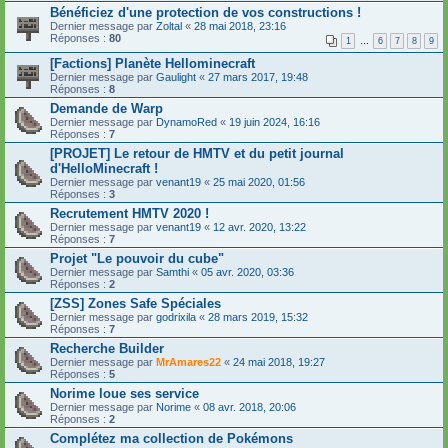
Bénéficiez d'une protection de vos constructions !
Dernier message par
Zoltal
«
28 mai 2018, 23:16
Réponses :
80
1
…
6
7
8
9
[Factions] Planète Hellominecraft
Dernier message par
Gaulight
«
27 mars 2017, 19:48
Réponses :
8
Demande de Warp
Dernier message par
DynamoRed
«
19 juin 2024, 16:16
Réponses :
7
[PROJET] Le retour de HMTV et du petit journal
d'HelloMinecraft !
Dernier message par
venant19
«
25 mai 2020, 01:56
Réponses :
3
Recrutement HMTV 2020 !
Dernier message par
venant19
«
12 avr. 2020, 13:22
Réponses :
7
Projet "Le pouvoir du cube"
Dernier message par
Samthi
«
05 avr. 2020, 03:36
Réponses :
2
[ZSS] Zones Safe Spéciales
Dernier message par
godrixila
«
28 mars 2019, 15:32
Réponses :
7
Recherche Builder
Dernier message par
MrAmares22
«
24 mai 2018, 19:27
Réponses :
5
Norime loue ses service
Dernier message par
Norime
«
08 avr. 2018, 20:06
Réponses :
2
Complétez ma collection de Pokémons