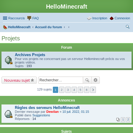
HelloMinecraft
Raccourcis
FAQ
Inscription
Connexion
HelloMinecraft
Accueil du forum
ec
Projets
her
Forum
ch
Archives Projets
er
Pour vos projets ne concernant pas un serveur Hellominecraft précis ou vos
projets vidéos.
Sujets :
193
Nouveau sujet
129 sujets
1
2
3
4
5
6
Annonces
Règles des serveurs HelloMinecraft
Dernier message par
Dewilan
«
10 juil. 2022, 01:15
Publié dans
Suggestions
Réponses :
14
1
2
Sujets