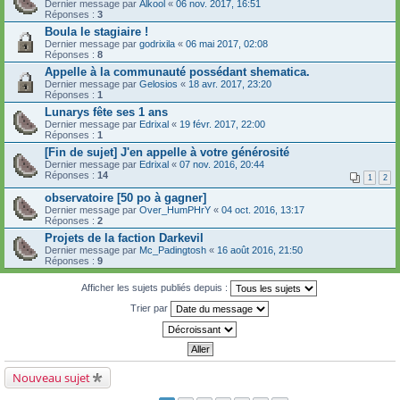
Dernier message par
Alkool
«
06 nov. 2017, 16:51
Réponses :
3
Boula le stagiaire !
Dernier message par
godrixila
«
06 mai 2017, 02:08
Réponses :
8
Appelle à la communauté possédant shematica.
Dernier message par
Gelosios
«
18 avr. 2017, 23:20
Réponses :
1
Lunarys fête ses 1 ans
Dernier message par
Edrixal
«
19 févr. 2017, 22:00
Réponses :
1
[Fin de sujet] J'en appelle à votre générosité
Dernier message par
Edrixal
«
07 nov. 2016, 20:44
Réponses :
14
1
2
observatoire [50 po à gagner]
Dernier message par
Over_HumPHrY
«
04 oct. 2016, 13:17
Réponses :
2
Projets de la faction Darkevil
Dernier message par
Mc_Padingtosh
«
16 août 2016, 21:50
Réponses :
9
Afficher les sujets publiés depuis :
Trier par
Nouveau sujet