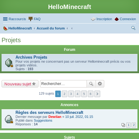
HelloMinecraft
Raccourcis
FAQ
Inscription
Connexion
HelloMinecraft
Accueil du forum
ec
Projets
her
Forum
ch
Archives Projets
er
Pour vos projets ne concernant pas un serveur Hellominecraft précis ou vos
projets vidéos.
Sujets :
193
Nouveau sujet
129 sujets
1
2
3
4
5
6
Annonces
Règles des serveurs HelloMinecraft
Dernier message par
Dewilan
«
10 juil. 2022, 01:15
Publié dans
Suggestions
Réponses :
14
1
2
Sujets