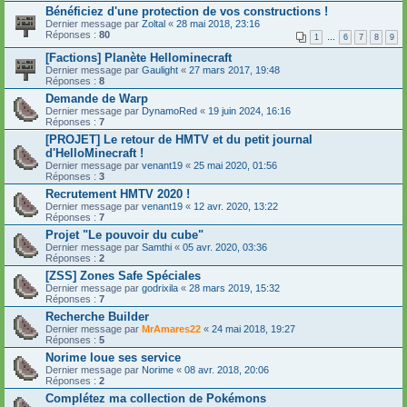
Bénéficiez d'une protection de vos constructions !
Dernier message par
Zoltal
«
28 mai 2018, 23:16
Réponses :
80
1
…
6
7
8
9
[Factions] Planète Hellominecraft
Dernier message par
Gaulight
«
27 mars 2017, 19:48
Réponses :
8
Demande de Warp
Dernier message par
DynamoRed
«
19 juin 2024, 16:16
Réponses :
7
[PROJET] Le retour de HMTV et du petit journal
d'HelloMinecraft !
Dernier message par
venant19
«
25 mai 2020, 01:56
Réponses :
3
Recrutement HMTV 2020 !
Dernier message par
venant19
«
12 avr. 2020, 13:22
Réponses :
7
Projet "Le pouvoir du cube"
Dernier message par
Samthi
«
05 avr. 2020, 03:36
Réponses :
2
[ZSS] Zones Safe Spéciales
Dernier message par
godrixila
«
28 mars 2019, 15:32
Réponses :
7
Recherche Builder
Dernier message par
MrAmares22
«
24 mai 2018, 19:27
Réponses :
5
Norime loue ses service
Dernier message par
Norime
«
08 avr. 2018, 20:06
Réponses :
2
Complétez ma collection de Pokémons