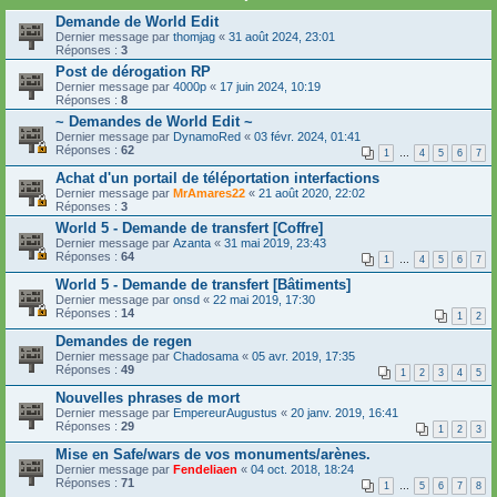
Demande de World Edit
Dernier message par
thomjag
«
31 août 2024, 23:01
Réponses :
3
Post de dérogation RP
Dernier message par
4000p
«
17 juin 2024, 10:19
Réponses :
8
~ Demandes de World Edit ~
Dernier message par
DynamoRed
«
03 févr. 2024, 01:41
Réponses :
62
1
…
4
5
6
7
Achat d'un portail de téléportation interfactions
Dernier message par
MrAmares22
«
21 août 2020, 22:02
Réponses :
3
World 5 - Demande de transfert [Coffre]
Dernier message par
Azanta
«
31 mai 2019, 23:43
Réponses :
64
1
…
4
5
6
7
World 5 - Demande de transfert [Bâtiments]
Dernier message par
onsd
«
22 mai 2019, 17:30
Réponses :
14
1
2
Demandes de regen
Dernier message par
Chadosama
«
05 avr. 2019, 17:35
Réponses :
49
1
2
3
4
5
Nouvelles phrases de mort
Dernier message par
EmpereurAugustus
«
20 janv. 2019, 16:41
Réponses :
29
1
2
3
Mise en Safe/wars de vos monuments/arènes.
Dernier message par
Fendeliaen
«
04 oct. 2018, 18:24
Réponses :
71
1
…
5
6
7
8