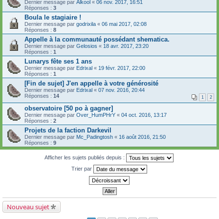
Dernier message par
Alkool
«
06 nov. 2017, 16:51
Réponses :
3
Boula le stagiaire !
Dernier message par
godrixila
«
06 mai 2017, 02:08
Réponses :
8
Appelle à la communauté possédant shematica.
Dernier message par
Gelosios
«
18 avr. 2017, 23:20
Réponses :
1
Lunarys fête ses 1 ans
Dernier message par
Edrixal
«
19 févr. 2017, 22:00
Réponses :
1
[Fin de sujet] J'en appelle à votre générosité
Dernier message par
Edrixal
«
07 nov. 2016, 20:44
Réponses :
14
1
2
observatoire [50 po à gagner]
Dernier message par
Over_HumPHrY
«
04 oct. 2016, 13:17
Réponses :
2
Projets de la faction Darkevil
Dernier message par
Mc_Padingtosh
«
16 août 2016, 21:50
Réponses :
9
Afficher les sujets publiés depuis :
Trier par
Nouveau sujet