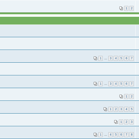
1
2
1
…
3
4
5
6
7
1
…
3
4
5
6
7
1
2
1
2
3
4
5
1
2
3
1
…
4
5
6
7
8