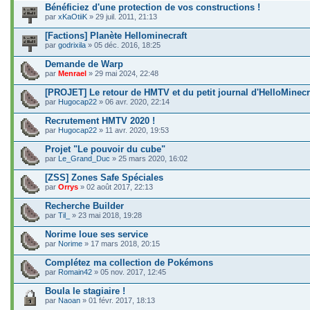
Bénéficiez d'une protection de vos constructions !
par
xKaOtiiK
» 29 juil. 2011, 21:13
[Factions] Planète Hellominecraft
par
godrixila
» 05 déc. 2016, 18:25
Demande de Warp
par
Menrael
» 29 mai 2024, 22:48
[PROJET] Le retour de HMTV et du petit journal d'HelloMinecra
par
Hugocap22
» 06 avr. 2020, 22:14
Recrutement HMTV 2020 !
par
Hugocap22
» 11 avr. 2020, 19:53
Projet "Le pouvoir du cube"
par
Le_Grand_Duc
» 25 mars 2020, 16:02
[ZSS] Zones Safe Spéciales
par
Orrys
» 02 août 2017, 22:13
Recherche Builder
par
Til_
» 23 mai 2018, 19:28
Norime loue ses service
par
Norime
» 17 mars 2018, 20:15
Complétez ma collection de Pokémons
par
Romain42
» 05 nov. 2017, 12:45
Boula le stagiaire !
par
Naoan
» 01 févr. 2017, 18:13