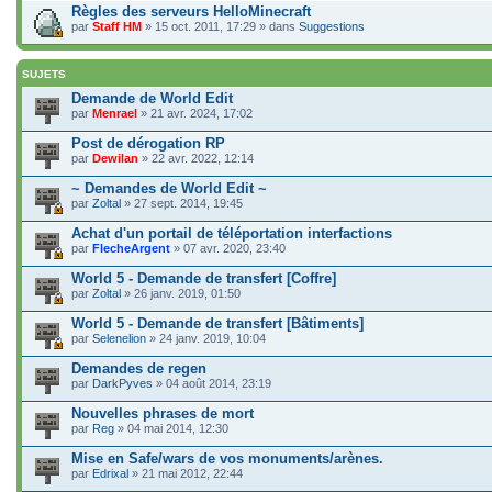
Règles des serveurs HelloMinecraft
par
Staff HM
» 15 oct. 2011, 17:29 » dans
Suggestions
SUJETS
Demande de World Edit
par
Menrael
» 21 avr. 2024, 17:02
Post de dérogation RP
par
Dewilan
» 22 avr. 2022, 12:14
~ Demandes de World Edit ~
par
Zoltal
» 27 sept. 2014, 19:45
Achat d'un portail de téléportation interfactions
par
FlecheArgent
» 07 avr. 2020, 23:40
World 5 - Demande de transfert [Coffre]
par
Zoltal
» 26 janv. 2019, 01:50
World 5 - Demande de transfert [Bâtiments]
par
Selenelion
» 24 janv. 2019, 10:04
Demandes de regen
par
DarkPyves
» 04 août 2014, 23:19
Nouvelles phrases de mort
par
Reg
» 04 mai 2014, 12:30
Mise en Safe/wars de vos monuments/arènes.
par
Edrixal
» 21 mai 2012, 22:44