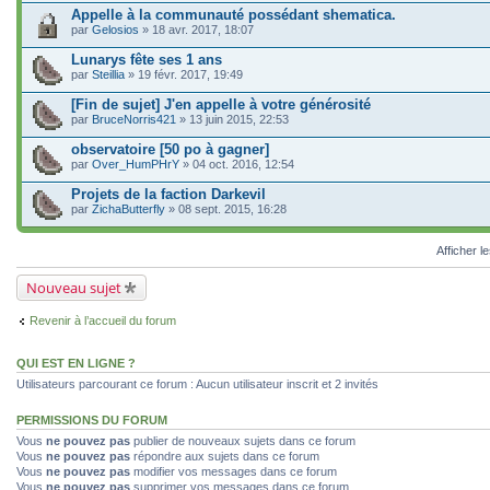
Appelle à la communauté possédant shematica.
par
Gelosios
» 18 avr. 2017, 18:07
Lunarys fête ses 1 ans
par
Steillia
» 19 févr. 2017, 19:49
[Fin de sujet] J'en appelle à votre générosité
par
BruceNorris421
» 13 juin 2015, 22:53
observatoire [50 po à gagner]
par
Over_HumPHrY
» 04 oct. 2016, 12:54
Projets de la faction Darkevil
par
ZichaButterfly
» 08 sept. 2015, 16:28
Afficher l
Nouveau sujet
Revenir à l’accueil du forum
QUI EST EN LIGNE ?
Utilisateurs parcourant ce forum : Aucun utilisateur inscrit et 2 invités
PERMISSIONS DU FORUM
Vous
ne pouvez pas
publier de nouveaux sujets dans ce forum
Vous
ne pouvez pas
répondre aux sujets dans ce forum
Vous
ne pouvez pas
modifier vos messages dans ce forum
Vous
ne pouvez pas
supprimer vos messages dans ce forum