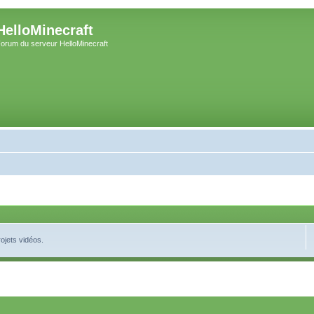
HelloMinecraft
orum du serveur HelloMinecraft
ojets vidéos.