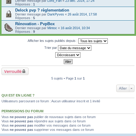
Dernier message par
Lord_Fan
«
23 déc. 2014, 17:24
Réponses :
1
Delock pvp ? règlementation
Dernier message par
DarkPyves
«
26 août 2014, 17:58
Réponses :
5
Rénovation - PvpBox
Dernier message par
Mintoc
«
16 août 2014, 10:34
Réponses :
9
Afficher les sujets publiés depuis :
Trier par
Verrouillé
5 sujets • Page
1
sur
1
Aller
QUI EST EN LIGNE ?
Utilisateurs parcourant ce forum : Aucun utilisateur inscrit et 1 invité
PERMISSIONS DU FORUM
Vous
ne pouvez pas
publier de nouveaux sujets dans ce forum
Vous
ne pouvez pas
répondre aux sujets dans ce forum
Vous
ne pouvez pas
modifier vos messages dans ce forum
Vous
ne pouvez pas
supprimer vos messages dans ce forum