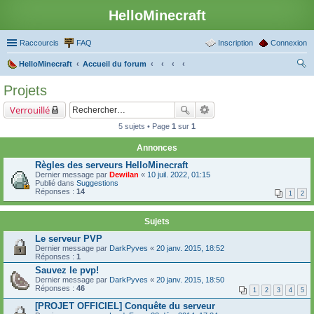
HelloMinecraft
Raccourcis
FAQ
Inscription
Connexion
HelloMinecraft
Accueil du forum
ec
Projets
her
Verrouillé
ch
5 sujets • Page
1
sur
1
er
Annonces
Règles des serveurs HelloMinecraft
Dernier message par
Dewilan
«
10 juil. 2022, 01:15
Publié dans
Suggestions
Réponses :
14
1
2
Sujets
Le serveur PVP
Dernier message par
DarkPyves
«
20 janv. 2015, 18:52
Réponses :
1
Sauvez le pvp!
Dernier message par
DarkPyves
«
20 janv. 2015, 18:50
Réponses :
46
1
2
3
4
5
[PROJET OFFICIEL] Conquête du serveur