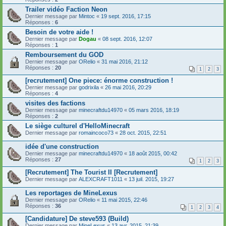
Trailer vidéo Faction Neon
Dernier message par
Mintoc
«
19 sept. 2016, 17:15
Réponses :
6
Besoin de votre aide !
Dernier message par
Dogau
«
08 sept. 2016, 12:07
Réponses :
1
Remboursement du GOD
Dernier message par
ORelio
«
31 mai 2016, 21:12
Réponses :
20
1
2
3
[recrutement] One piece: énorme construction !
Dernier message par
godrixila
«
26 mai 2016, 20:29
Réponses :
4
visites des factions
Dernier message par
minecraftdu14970
«
05 mars 2016, 18:19
Réponses :
2
Le siège culturel d'HelloMinecraft
Dernier message par
romaincoco73
«
28 oct. 2015, 22:51
idée d'une construction
Dernier message par
minecraftdu14970
«
18 août 2015, 00:42
Réponses :
27
1
2
3
[Recrutement] The Tourist II [Recrutement]
Dernier message par
ALEXCRAFT1011
«
13 juil. 2015, 19:27
Les reportages de MineLexus
Dernier message par
ORelio
«
11 mai 2015, 22:46
Réponses :
36
1
2
3
4
[Candidature] De steve593 (Build)
Dernier message par
MineLexus
«
13 avr. 2015, 21:39