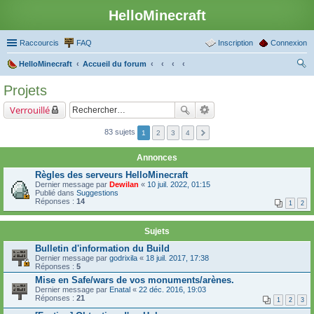
HelloMinecraft
Raccourcis
FAQ
Inscription
Connexion
HelloMinecraft
Accueil du forum
ec
Projets
her
Verrouillé
ch
er
83 sujets
1
2
3
4
Annonces
Règles des serveurs HelloMinecraft
Dernier message par
Dewilan
«
10 juil. 2022, 01:15
Publié dans
Suggestions
Réponses :
14
1
2
Sujets
Bulletin d'information du Build
Dernier message par
godrixila
«
18 juil. 2017, 17:38
Réponses :
5
Mise en Safe/wars de vos monuments/arènes.
Dernier message par
Enatal
«
22 déc. 2016, 19:03
Réponses :
21
1
2
3