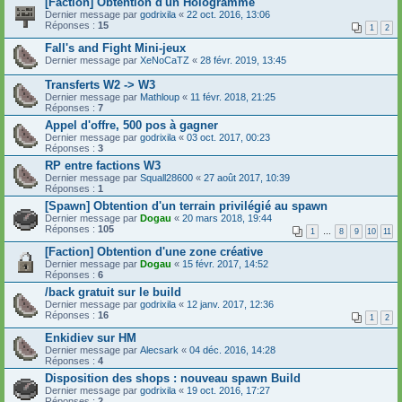
[Faction] Obtention d'un Hologramme
Dernier message par
godrixila
«
22 oct. 2016, 13:06
Réponses :
15
1
2
Fall's and Fight Mini-jeux
Dernier message par
XeNoCaTZ
«
28 févr. 2019, 13:45
Transferts W2 -> W3
Dernier message par
Mathloup
«
11 févr. 2018, 21:25
Réponses :
7
Appel d'offre, 500 pos à gagner
Dernier message par
godrixila
«
03 oct. 2017, 00:23
Réponses :
3
RP entre factions W3
Dernier message par
Squall28600
«
27 août 2017, 10:39
Réponses :
1
[Spawn] Obtention d'un terrain privilégié au spawn
Dernier message par
Dogau
«
20 mars 2018, 19:44
Réponses :
105
1
…
8
9
10
11
[Faction] Obtention d'une zone créative
Dernier message par
Dogau
«
15 févr. 2017, 14:52
Réponses :
6
/back gratuit sur le build
Dernier message par
godrixila
«
12 janv. 2017, 12:36
Réponses :
16
1
2
Enkidiev sur HM
Dernier message par
Alecsark
«
04 déc. 2016, 14:28
Réponses :
4
Disposition des shops : nouveau spawn Build
Dernier message par
godrixila
«
19 oct. 2016, 17:27
Réponses :
2