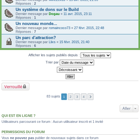
Réponses :
2
Un système de dons sur le Build
Dernier message par
Dogau
«
11 avr. 2015, 23:11
Réponses :
1
Un nouveau monde...
Dernier message par
romaincoco73
«
27 févr. 2015, 22:48
Réponses :
7
Un parc d'attraction?
Dernier message par
Llixs
«
15 févr. 2015, 21:40
Réponses :
6
Afficher les sujets publiés depuis :
Trier par
Verrouillé
83 sujets
1
2
3
4
Aller
QUI EST EN LIGNE ?
Utilisateurs parcourant ce forum : Aucun utilisateur inscrit et 1 invité
PERMISSIONS DU FORUM
Vous
ne pouvez pas
publier de nouveaux sujets dans ce forum