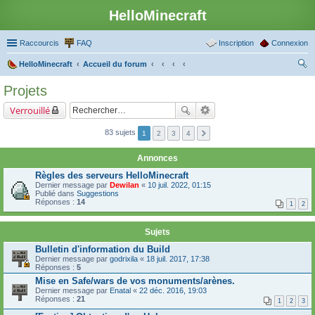
HelloMinecraft
Raccourcis
FAQ
Inscription
Connexion
HelloMinecraft
Accueil du forum
ec
Projets
her
Verrouillé
ch
er
83 sujets
1
2
3
4
Annonces
Règles des serveurs HelloMinecraft
Dernier message par
Dewilan
«
10 juil. 2022, 01:15
Publié dans
Suggestions
Réponses :
14
1
2
Sujets
Bulletin d'information du Build
Dernier message par
godrixila
«
18 juil. 2017, 17:38
Réponses :
5
Mise en Safe/wars de vos monuments/arènes.
Dernier message par
Enatal
«
22 déc. 2016, 19:03
Réponses :
21
1
2
3