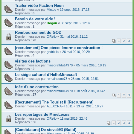
Trailer vidéo Faction Neon
Dernier message par
Mintoc
«
19 sept. 2016, 17:15
Réponses :
6
Besoin de votre aide !
Dernier message par
Dogau
«
08 sept. 2016, 12:07
Réponses :
1
Remboursement du GOD
Dernier message par
ORelio
«
31 mai 2016, 21:12
Réponses :
20
1
2
3
[recrutement] One piece: énorme construction !
Dernier message par
godrixila
«
26 mai 2016, 20:29
Réponses :
4
visites des factions
Dernier message par
minecraftdu14970
«
05 mars 2016, 18:19
Réponses :
2
Le siège culturel d'HelloMinecraft
Dernier message par
romaincoco73
«
28 oct. 2015, 22:51
idée d'une construction
Dernier message par
minecraftdu14970
«
18 août 2015, 00:42
Réponses :
27
1
2
3
[Recrutement] The Tourist II [Recrutement]
Dernier message par
ALEXCRAFT1011
«
13 juil. 2015, 19:27
Les reportages de MineLexus
Dernier message par
ORelio
«
11 mai 2015, 22:46
Réponses :
36
1
2
3
4
[Candidature] De steve593 (Build)
Dernier message par
MineLexus
«
13 avr. 2015, 21:39