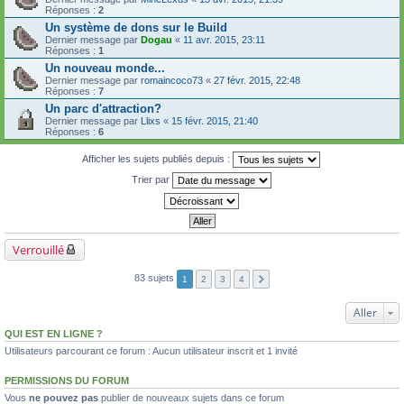
Réponses :
2
Un système de dons sur le Build
Dernier message par
Dogau
«
11 avr. 2015, 23:11
Réponses :
1
Un nouveau monde...
Dernier message par
romaincoco73
«
27 févr. 2015, 22:48
Réponses :
7
Un parc d'attraction?
Dernier message par
Llixs
«
15 févr. 2015, 21:40
Réponses :
6
Afficher les sujets publiés depuis :
Trier par
Verrouillé
83 sujets
1
2
3
4
Aller
QUI EST EN LIGNE ?
Utilisateurs parcourant ce forum : Aucun utilisateur inscrit et 1 invité
PERMISSIONS DU FORUM
Vous
ne pouvez pas
publier de nouveaux sujets dans ce forum