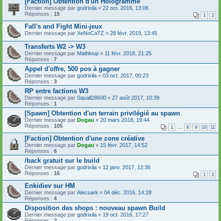
[Faction] Obtention d'un Hologramme
Dernier message par
godrixila
«
22 oct. 2016, 13:06
Réponses :
15
1
2
Fall's and Fight Mini-jeux
Dernier message par
XeNoCaTZ
«
28 févr. 2019, 13:45
Transferts W2 -> W3
Dernier message par
Mathloup
«
11 févr. 2018, 21:25
Réponses :
7
Appel d'offre, 500 pos à gagner
Dernier message par
godrixila
«
03 oct. 2017, 00:23
Réponses :
3
RP entre factions W3
Dernier message par
Squall28600
«
27 août 2017, 10:39
Réponses :
1
[Spawn] Obtention d'un terrain privilégié au spawn
Dernier message par
Dogau
«
20 mars 2018, 19:44
Réponses :
105
1
…
8
9
10
11
[Faction] Obtention d'une zone créative
Dernier message par
Dogau
«
15 févr. 2017, 14:52
Réponses :
6
/back gratuit sur le build
Dernier message par
godrixila
«
12 janv. 2017, 12:36
Réponses :
16
1
2
Enkidiev sur HM
Dernier message par
Alecsark
«
04 déc. 2016, 14:28
Réponses :
4
Disposition des shops : nouveau spawn Build
Dernier message par
godrixila
«
19 oct. 2016, 17:27
Réponses :
2