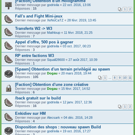
[Faction] Obtention d'un Hologramme
Dernier message par
godrixila
«
22 oct. 2016, 13:06
Réponses :
15
1
2
Fall's and Fight Mini-jeux
Dernier message par
XeNoCaTZ
«
28 févr. 2019, 13:45
Transferts W2 -> W3
Dernier message par
Mathloup
«
11 févr. 2018, 21:25
Réponses :
7
Appel d'offre, 500 pos à gagner
Dernier message par
godrixila
«
03 oct. 2017, 00:23
Réponses :
3
RP entre factions W3
Dernier message par
Squall28600
«
27 août 2017, 10:39
Réponses :
1
[Spawn] Obtention d'un terrain privilégié au spawn
Dernier message par
Dogau
«
20 mars 2018, 19:44
Réponses :
105
1
…
8
9
10
11
[Faction] Obtention d'une zone créative
Dernier message par
Dogau
«
15 févr. 2017, 14:52
Réponses :
6
/back gratuit sur le build
Dernier message par
godrixila
«
12 janv. 2017, 12:36
Réponses :
16
1
2
Enkidiev sur HM
Dernier message par
Alecsark
«
04 déc. 2016, 14:28
Réponses :
4
Disposition des shops : nouveau spawn Build
Dernier message par
godrixila
«
19 oct. 2016, 17:27
Réponses :
2