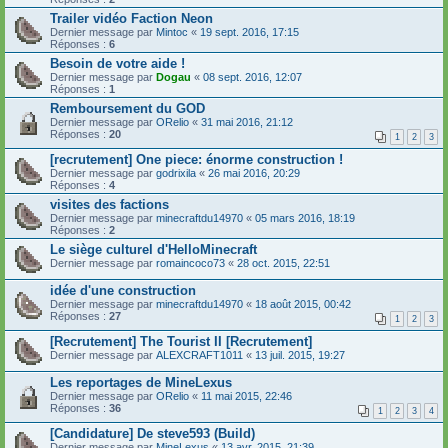
Trailer vidéo Faction Neon
Dernier message par
Mintoc
«
19 sept. 2016, 17:15
Réponses :
6
Besoin de votre aide !
Dernier message par
Dogau
«
08 sept. 2016, 12:07
Réponses :
1
Remboursement du GOD
Dernier message par
ORelio
«
31 mai 2016, 21:12
Réponses :
20
1
2
3
[recrutement] One piece: énorme construction !
Dernier message par
godrixila
«
26 mai 2016, 20:29
Réponses :
4
visites des factions
Dernier message par
minecraftdu14970
«
05 mars 2016, 18:19
Réponses :
2
Le siège culturel d'HelloMinecraft
Dernier message par
romaincoco73
«
28 oct. 2015, 22:51
idée d'une construction
Dernier message par
minecraftdu14970
«
18 août 2015, 00:42
Réponses :
27
1
2
3
[Recrutement] The Tourist II [Recrutement]
Dernier message par
ALEXCRAFT1011
«
13 juil. 2015, 19:27
Les reportages de MineLexus
Dernier message par
ORelio
«
11 mai 2015, 22:46
Réponses :
36
1
2
3
4
[Candidature] De steve593 (Build)
Dernier message par
MineLexus
«
13 avr. 2015, 21:39