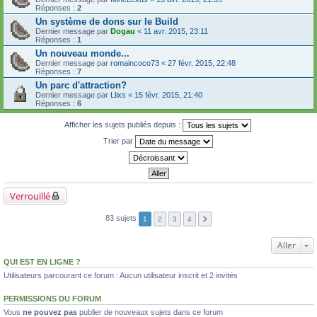
Réponses :
2
Un système de dons sur le Build
Dernier message par
Dogau
«
11 avr. 2015, 23:11
Réponses :
1
Un nouveau monde...
Dernier message par
romaincoco73
«
27 févr. 2015, 22:48
Réponses :
7
Un parc d'attraction?
Dernier message par
Llixs
«
15 févr. 2015, 21:40
Réponses :
6
Afficher les sujets publiés depuis :
Trier par
Verrouillé
83 sujets
1
2
3
4
Aller
QUI EST EN LIGNE ?
Utilisateurs parcourant ce forum : Aucun utilisateur inscrit et 2 invités
PERMISSIONS DU FORUM
Vous
ne pouvez pas
publier de nouveaux sujets dans ce forum