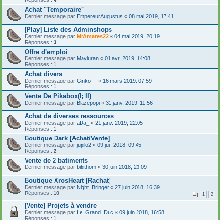
Réponses :
4
Achat "Temporaire"
Dernier message par
EmpereurAugustus
«
08 mai 2019, 17:41
[Play] Liste des Adminshops
Dernier message par
MrAmares22
«
04 mai 2019, 20:19
Réponses :
3
Offre d'emploi
Dernier message par
Mayluran
«
01 avr. 2019, 14:08
Réponses :
1
Achat divers
Dernier message par
Ginko__
«
16 mars 2019, 07:59
Réponses :
1
Vente De Pikabox(I; II)
Dernier message par
Blazepopi
«
31 janv. 2019, 11:56
Achat de diverses ressources
Dernier message par
aDa_
«
21 janv. 2019, 22:05
Réponses :
1
Boutique Dark [Achat/Vente]
Dernier message par
jupilo2
«
09 juil. 2018, 09:45
Réponses :
2
Vente de 2 batiments
Dernier message par
bibithom
«
30 juin 2018, 23:09
Boutique XrosHeart [Rachat]
Dernier message par
Night_Bringer
«
27 juin 2018, 16:39
Réponses :
10
1
2
[Vente] Projets à vendre
Dernier message par
Le_Grand_Duc
«
09 juin 2018, 16:58
Réponses :
1