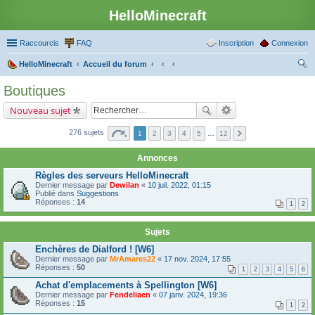
HelloMinecraft
Raccourcis
FAQ
Inscription
Connexion
HelloMinecraft
Accueil du forum
ec
Boutiques
her
Nouveau sujet
ch
er
276 sujets
1
2
3
4
5
…
12
Annonces
Règles des serveurs HelloMinecraft
Dernier message par
Dewilan
«
10 juil. 2022, 01:15
Publié dans
Suggestions
Réponses :
14
1
2
Sujets
Enchères de Dialford ! [W6]
Dernier message par
MrAmares22
«
17 nov. 2024, 17:55
Réponses :
50
1
2
3
4
5
6
Achat d'emplacements à Spellington [W6]
Dernier message par
Fendeliaen
«
07 janv. 2024, 19:36
Réponses :
15
1
2