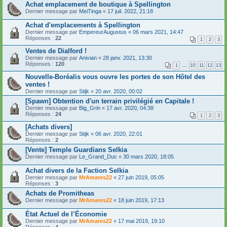
Achat emplacement de boutique à Spellington
Dernier message par
MeiTinga
«
17 juil. 2022, 21:18
Achat d'emplacements à Spellington
Dernier message par
EmpereurAugustus
«
06 mars 2021, 14:47
Réponses :
22
1
2
3
Ventes de Dialford !
Dernier message par
Anivian
«
28 janv. 2021, 13:30
Réponses :
120
1
…
10
11
12
13
Nouvelle-Boréalis vous ouvre les portes de son Hôtel des
ventes !
Dernier message par
Stijk
«
20 avr. 2020, 00:02
[Spawn] Obtention d'un terrain privilégié en Capitale !
Dernier message par
Big_Grin
«
17 avr. 2020, 04:38
Réponses :
24
1
2
3
[Achats divers]
Dernier message par
Stijk
«
06 avr. 2020, 22:01
Réponses :
2
[Vente] Temple Guardians Selkia
Dernier message par
Le_Grand_Duc
«
30 mars 2020, 18:05
Achat divers de la Faction Selkia
Dernier message par
MrAmares22
«
27 juin 2019, 05:05
Réponses :
3
Achats de Promitheas
Dernier message par
MrAmares22
«
18 juin 2019, 17:13
État Actuel de l’Économie
Dernier message par
MrAmares22
«
17 mai 2019, 19:10