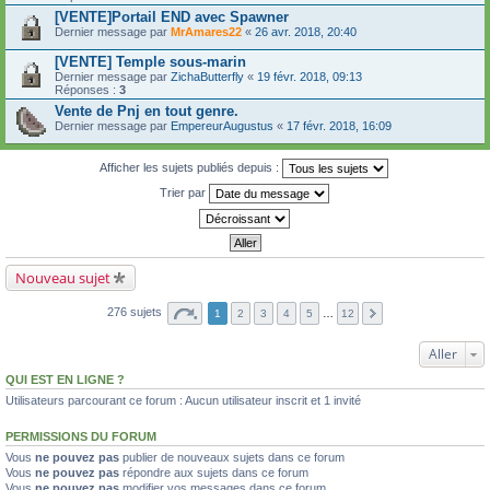
[VENTE]Portail END avec Spawner
Dernier message par
MrAmares22
«
26 avr. 2018, 20:40
[VENTE] Temple sous-marin
Dernier message par
ZichaButterfly
«
19 févr. 2018, 09:13
Réponses :
3
Vente de Pnj en tout genre.
Dernier message par
EmpereurAugustus
«
17 févr. 2018, 16:09
Afficher les sujets publiés depuis :
Trier par
Nouveau sujet
276 sujets
1
2
3
4
5
…
12
Aller
QUI EST EN LIGNE ?
Utilisateurs parcourant ce forum : Aucun utilisateur inscrit et 1 invité
PERMISSIONS DU FORUM
Vous
ne pouvez pas
publier de nouveaux sujets dans ce forum
Vous
ne pouvez pas
répondre aux sujets dans ce forum
Vous
ne pouvez pas
modifier vos messages dans ce forum