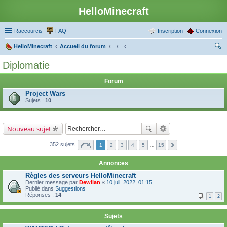
HelloMinecraft
Raccourcis
FAQ
Inscription
Connexion
HelloMinecraft
Accueil du forum
ec
Diplomatie
her
Forum
ch
Project Wars
er
Sujets :
10
Nouveau sujet
352 sujets
1
2
3
4
5
…
15
Annonces
Règles des serveurs HelloMinecraft
Dernier message par
Dewilan
«
10 juil. 2022, 01:15
Publié dans
Suggestions
Réponses :
14
1
2
Sujets