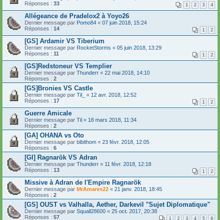
Réponses :
33
1
2
3
4
Allégeance de Pradelox2 à Yoyo26
Dernier message par
Pomo84
«
07 juin 2018, 15:24
Réponses :
14
1
2
[GS] Ardamir VS Tiberium
Dernier message par
RocketStorms
«
05 juin 2018, 13:29
Réponses :
11
1
2
[GS]Redstoneur VS Templier
Dernier message par
Thunderr
«
22 mai 2018, 14:10
Réponses :
2
[GS]Bronies VS Castle
Dernier message par
Til_
«
12 avr. 2018, 12:52
Réponses :
17
1
2
Guerre Amicale
Dernier message par
Til
«
18 mars 2018, 11:34
Réponses :
2
[GA] OHANA vs Oto
Dernier message par
bibithom
«
23 févr. 2018, 12:05
Réponses :
6
[GI] Ragnarök VS Adran
Dernier message par
Thunderr
«
11 févr. 2018, 12:18
Réponses :
13
1
2
Missive à Adran de l'Empire Ragnarök
Dernier message par
MrAmares22
«
21 janv. 2018, 18:45
Réponses :
2
[GS] OUST vs Valhalla, Aether, Darkevil "Sujet Diplomatique"
Dernier message par
Squall28600
«
25 oct. 2017, 20:38
Réponses :
57
1
2
3
4
5
6