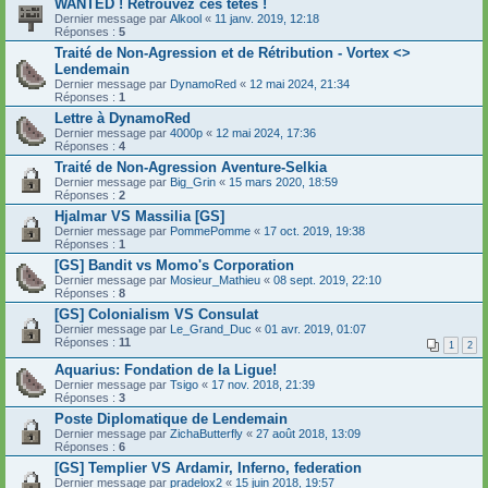
WANTED ! Retrouvez ces têtes !
Dernier message par
Alkool
«
11 janv. 2019, 12:18
Réponses :
5
Traité de Non-Agression et de Rétribution - Vortex <>
Lendemain
Dernier message par
DynamoRed
«
12 mai 2024, 21:34
Réponses :
1
Lettre à DynamoRed
Dernier message par
4000p
«
12 mai 2024, 17:36
Réponses :
4
Traité de Non-Agression Aventure-Selkia
Dernier message par
Big_Grin
«
15 mars 2020, 18:59
Réponses :
2
Hjalmar VS Massilia [GS]
Dernier message par
PommePomme
«
17 oct. 2019, 19:38
Réponses :
1
[GS] Bandit vs Momo's Corporation
Dernier message par
Mosieur_Mathieu
«
08 sept. 2019, 22:10
Réponses :
8
[GS] Colonialism VS Consulat
Dernier message par
Le_Grand_Duc
«
01 avr. 2019, 01:07
Réponses :
11
1
2
Aquarius: Fondation de la Ligue!
Dernier message par
Tsigo
«
17 nov. 2018, 21:39
Réponses :
3
Poste Diplomatique de Lendemain
Dernier message par
ZichaButterfly
«
27 août 2018, 13:09
Réponses :
6
[GS] Templier VS Ardamir, Inferno, federation
Dernier message par
pradelox2
«
15 juin 2018, 19:57