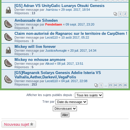
[GS] Adran VS UnityGalic Lunarys Otsuki Genesis
Dernier message par
.harrizou
«
29 sept. 2017, 18:54
Réponses :
13
1
2
Ambassade de Silveden
Dernier message par
Fendeliaen
«
09 sept. 2017, 23:20
Réponses :
8
Claim non-autorisé de Ragnaroc sur le territoire de CarpDiem !
Dernier message par
Lecid110
«
10 août 2017, 05:22
Réponses :
3
Mickey will live forever
Dernier message par
JusticeAveugle
«
20 juil. 2017, 14:34
Réponses :
7
Mickey no mhouse anymore
Dernier message par
Alkool
«
08 juil. 2017, 13:51
Réponses :
5
[GS]Ragnarok Solarys Genesis Adelie Isteria VS
Valhalla,Aether,Darkevil,VegaPolis
Dernier message par
Lecid110
«
04 juil. 2017, 22:08
Réponses :
253
1
…
23
24
25
26
Afficher les sujets publiés depuis :
Trier par
Nouveau sujet