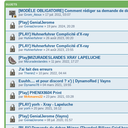
SUJETS
[MODÈLE OBLIGATOIRE] Comment rédiger sa demande de d
par
Grom_Atoux
» 17 juil. 2011, 03:07
[Play] GenialJerome
par
GenialJerome
» 19 janv. 2024, 20:28
[PLAY] Huhnerfuhrer Complicité d'X-ray
par
Huhnerfuhrer
» 26 août 2023, 00:20
[PLAY] Huhnerfuhrer Complicité d'X-ray
par
Huhnerfuhrer
» 24 août 2023, 23:55
[Play]MIZURADESLANDES XRAY LAPELUCHE
par
Mizuradeslandes
» 11 janv. 2022, 17:27
J'ai fait des erreurs
par
Thenin2
» 10 janv. 2022, 04:44
Euuhh.... et pour discord ? x') | DynamoRed | Vayns
par
Dynamo78
» 04 mars 2021, 19:55
[Play] PHENIX8604 Print
par
MrAmares22
» 23 janv. 2021, 03:28
[PLAY] yorh - Xray - Lapeluche
par
yorh
» 20 janv. 2021, 16:12
[Play] GenialJerome (Vayns)
par
GenialJerome
» 08 juil. 2020, 01:57
[PLAY] Demande de deban Miinos (Thunder) Pillage Grief be