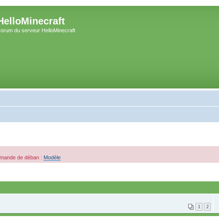
HelloMinecraft
orum du serveur HelloMinecraft
demande de déban :
Modèle
1
2