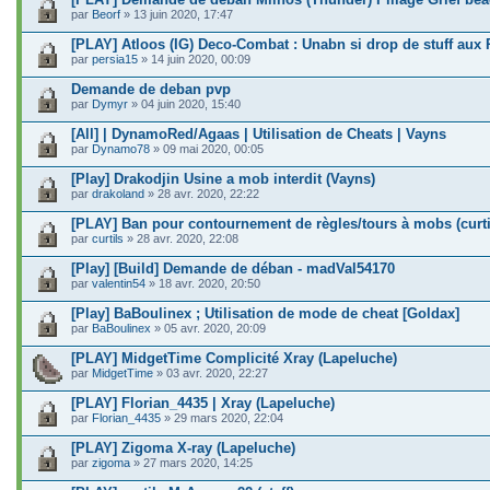
par
Beorf
» 13 juin 2020, 17:47
[PLAY] Atloos (IG) Deco-Combat : Unabn si drop de stuff aux
par
persia15
» 14 juin 2020, 00:09
Demande de deban pvp
par
Dymyr
» 04 juin 2020, 15:40
[All] | DynamoRed/Agaas | Utilisation de Cheats | Vayns
par
Dynamo78
» 09 mai 2020, 00:05
[Play] Drakodjin Usine a mob interdit (Vayns)
par
drakoland
» 28 avr. 2020, 22:22
[PLAY] Ban pour contournement de règles/tours à mobs (curti
par
curtils
» 28 avr. 2020, 22:08
[Play] [Build] Demande de déban - madVal54170
par
valentin54
» 18 avr. 2020, 20:50
[Play] BaBoulinex ; Utilisation de mode de cheat [Goldax]
par
BaBoulinex
» 05 avr. 2020, 20:09
[PLAY] MidgetTime Complicité Xray (Lapeluche)
par
MidgetTime
» 03 avr. 2020, 22:27
[PLAY] Florian_4435 | Xray (Lapeluche)
par
Florian_4435
» 29 mars 2020, 22:04
[PLAY] Zigoma X-ray (Lapeluche)
par
zigoma
» 27 mars 2020, 14:25