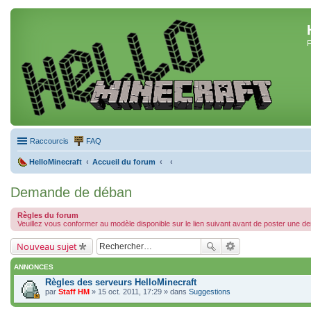
F
Raccourcis
FAQ
HelloMinecraft
Accueil du forum
Demande de déban
Règles du forum
Veuillez vous conformer au modèle disponible sur le lien suivant avant de poster une 
Nouveau sujet
ANNONCES
Règles des serveurs HelloMinecraft
par
Staff HM
» 15 oct. 2011, 17:29 » dans
Suggestions