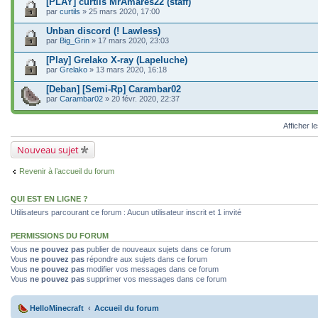
[PLAY] curtils MrAmares22 (staff)
par
curtils
» 25 mars 2020, 17:00
Unban discord (! Lawless)
par
Big_Grin
» 17 mars 2020, 23:03
[Play] Grelako X-ray (Lapeluche)
par
Grelako
» 13 mars 2020, 16:18
[Deban] [Semi-Rp] Carambar02
par
Carambar02
» 20 févr. 2020, 22:37
Afficher l
Nouveau sujet
Revenir à l’accueil du forum
QUI EST EN LIGNE ?
Utilisateurs parcourant ce forum : Aucun utilisateur inscrit et 1 invité
PERMISSIONS DU FORUM
Vous
ne pouvez pas
publier de nouveaux sujets dans ce forum
Vous
ne pouvez pas
répondre aux sujets dans ce forum
Vous
ne pouvez pas
modifier vos messages dans ce forum
Vous
ne pouvez pas
supprimer vos messages dans ce forum
HelloMinecraft
Accueil du forum