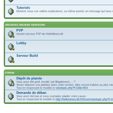
Tutoriels
Montrez nous vos vidéos explicatives, ou même postez un message qui nous mon
ARCHIVES ANCIENS SERVEURS
PVP
Ancien serveur PVP de HelloMinecraft
Lobby
Serveur Build
FORUM
Dépôt de plainte
Vous avez été grief, insulté, tué illégalement, ... ?
Venez déposer vos plaintes dans cette section, elles seront traitées au plus vit
Tout en respectant le modèle ici
viewtopic.php?f=10&t=653
Demande de déban
Vous avez été ban et vous souhaitez plaider votre cause.
Tout en respectant le modèle ici
http://hellominecraft.fr/forum/viewtopic.php?f=