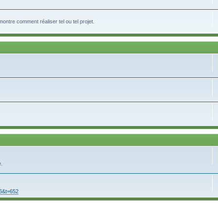
tre comment réaliser tel ou tel projet.
e.
16&t=652