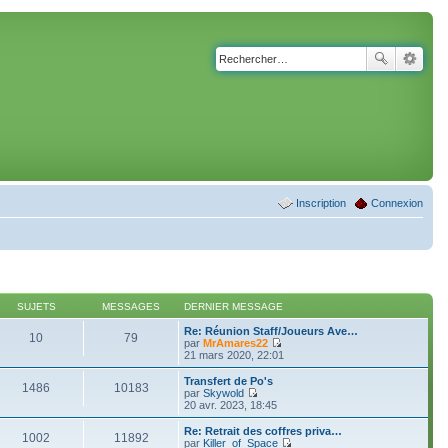
Inscription
Connexion
SUJETS
MESSAGES
DERNIER MESSAGE
Re: Réunion Staff/Joueurs Ave…
10
79
par
MrAmares22
C
21 mars 2020, 22:01
o
n
Transfert de Po's
1486
10183
s
par
Skywold
u
C
20 avr. 2023, 18:45
l
o
t
n
Re: Retrait des coffres priva…
1002
11892
e
s
par
Killer_of_Space