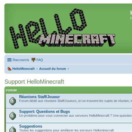
F
Raccourcis
FAQ
HelloMinecraft
Accueil du forum
Support HelloMinecraft
FORUM
Réunions Staff/Joueur
Forum dédié aux réunions Staff/Joueurs, ici se trouvent les sujets de réunion,
Support: Questions et Bugs
Un problème pour vous connecter aux serveurs HelloMinecraft ? Une question ?
Suggestions
Toutes les suggestions pour améliorer les serveurs Hellominecraft