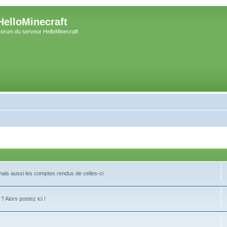
HelloMinecraft
orum du serveur HelloMinecraft
 mais aussi les comptes rendus de celles-ci
 Alors postez ici !