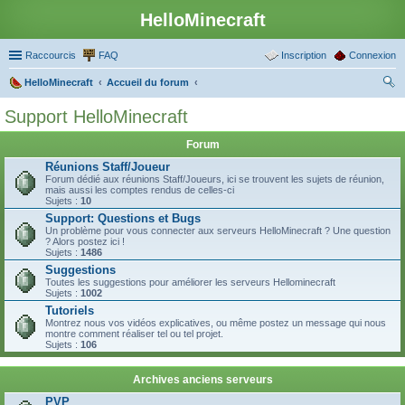
HelloMinecraft
Raccourcis
FAQ
Inscription
Connexion
HelloMinecraft
Accueil du forum
ec
Support HelloMinecraft
her
Forum
ch
Réunions Staff/Joueur
er
Forum dédié aux réunions Staff/Joueurs, ici se trouvent les sujets de réunion,
mais aussi les comptes rendus de celles-ci
Sujets :
10
Support: Questions et Bugs
Un problème pour vous connecter aux serveurs HelloMinecraft ? Une question
? Alors postez ici !
Sujets :
1486
Suggestions
Toutes les suggestions pour améliorer les serveurs Hellominecraft
Sujets :
1002
Tutoriels
Montrez nous vos vidéos explicatives, ou même postez un message qui nous
montre comment réaliser tel ou tel projet.
Sujets :
106
Archives anciens serveurs
PVP