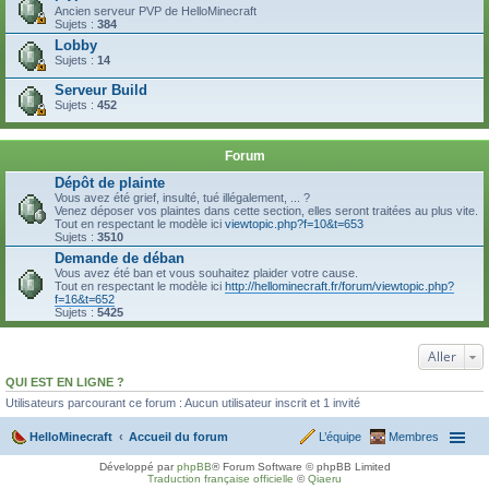
Ancien serveur PVP de HelloMinecraft
Sujets :
384
Lobby
Sujets :
14
Serveur Build
Sujets :
452
Forum
Dépôt de plainte
Vous avez été grief, insulté, tué illégalement, ... ?
Venez déposer vos plaintes dans cette section, elles seront traitées au plus vite.
Tout en respectant le modèle ici
viewtopic.php?f=10&t=653
Sujets :
3510
Demande de déban
Vous avez été ban et vous souhaitez plaider votre cause.
Tout en respectant le modèle ici
http://hellominecraft.fr/forum/viewtopic.php?
f=16&t=652
Sujets :
5425
Aller
QUI EST EN LIGNE ?
Utilisateurs parcourant ce forum : Aucun utilisateur inscrit et 1 invité
HelloMinecraft
Accueil du forum
L’équipe
Membres
Développé par
phpBB
® Forum Software © phpBB Limited
Traduction française officielle
©
Qiaeru