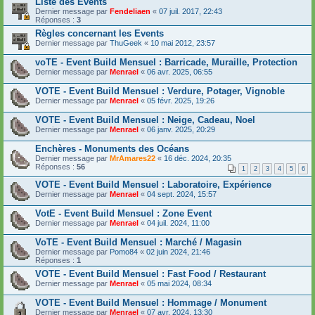
Liste des Events
Dernier message par
Fendeliaen
«
07 juil. 2017, 22:43
Réponses :
3
Règles concernant les Events
Dernier message par
ThuGeek
«
10 mai 2012, 23:57
voTE - Event Build Mensuel : Barricade, Muraille, Protection
Dernier message par
Menrael
«
06 avr. 2025, 06:55
VOTE - Event Build Mensuel : Verdure, Potager, Vignoble
Dernier message par
Menrael
«
05 févr. 2025, 19:26
VOTE - Event Build Mensuel : Neige, Cadeau, Noel
Dernier message par
Menrael
«
06 janv. 2025, 20:29
Enchères - Monuments des Océans
Dernier message par
MrAmares22
«
16 déc. 2024, 20:35
Réponses :
56
1
2
3
4
5
6
VOTE - Event Build Mensuel : Laboratoire, Expérience
Dernier message par
Menrael
«
04 sept. 2024, 15:57
VotE - Event Build Mensuel : Zone Event
Dernier message par
Menrael
«
04 juil. 2024, 11:00
VoTE - Event Build Mensuel : Marché / Magasin
Dernier message par
Pomo84
«
02 juin 2024, 21:46
Réponses :
1
VOTE - Event Build Mensuel : Fast Food / Restaurant
Dernier message par
Menrael
«
05 mai 2024, 08:34
VOTE - Event Build Mensuel : Hommage / Monument
Dernier message par
Menrael
«
07 avr. 2024, 13:30