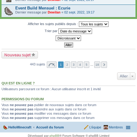
Event Build Mensuel : Ecurie
Dernier message par
Dewilan
«
02 sept. 2022, 19:17
Afficher les sujets publiés depuis :
Trier par
Nouveau sujet
443 sujets
1
2
3
4
5
…
18
Aller
QUI EST EN LIGNE ?
Utilisateurs parcourant ce forum : Aucun utilisateur inscrit et 1 invité
PERMISSIONS DU FORUM
Vous
ne pouvez pas
publier de nouveaux sujets dans ce forum
Vous
ne pouvez pas
répondre aux sujets dans ce forum
Vous
ne pouvez pas
modifier vos messages dans ce forum
Vous
ne pouvez pas
supprimer vos messages dans ce forum
HelloMinecraft
Accueil du forum
L’équipe
Membres
Développé par
phpBB
® Forum Software © phpBB Limited