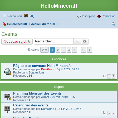
HelloMinecraft
Raccourcis
FAQ
Inscription
Connexion
HelloMinecraft
Accueil du forum
ec
Events
her
Nouveau sujet
ch
er
443 sujets
1
2
3
4
5
…
18
Annonces
Règles des serveurs HelloMinecraft
Dernier message par
Dewilan
«
10 juil. 2022, 01:15
Publié dans
Suggestions
Réponses :
14
1
2
Sujets
Planning Mensuel des Events
Dernier message par
Alkool
«
29 avr. 2019, 10:50
Réponses :
1
Calendrier des events !
Dernier message par
Romain42
«
13 juin 2018, 18:47
Réponses :
11
1
2