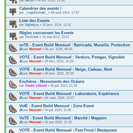
par
Alkool
» 04 avr. 2019, 14:50
Calendrier des events !
par
_LegioRomain_
» 08 août 2014, 17:47
Liste des Events
par
Nighteyra
» 10 janv. 2016, 12:31
Règles concernant les Events
par
ThuGeek
» 10 mai 2012, 23:57
voTE - Event Build Mensuel : Barricade, Muraille, Protection
par
Menrael
» 06 avr. 2025, 06:55
C
e
VOTE - Event Build Mensuel : Verdure, Potager, Vignoble
s
par
Menrael
» 05 févr. 2025, 19:26
u
C
j
e
VOTE - Event Build Mensuel : Neige, Cadeau, Noel
e
s
t
par
Menrael
» 06 janv. 2025, 20:29
u
C
c
j
e
o
Enchères - Monuments des Océans
e
s
n
par
t
Timéo Céhant
» 05 juil. 2022, 21:34
u
t
c
j
i
o
VOTE - Event Build Mensuel : Laboratoire, Expérience
e
e
n
t
par
Menrael
» 04 sept. 2024, 15:57
n
t
C
c
t
i
e
o
VotE - Event Build Mensuel : Zone Event
u
e
s
n
n
par
Menrael
» 04 juil. 2024, 11:00
n
u
t
s
C
t
j
i
o
e
VoTE - Event Build Mensuel : Marché / Magasin
u
e
e
n
s
n
t
par
Menrael
» 02 juin 2024, 21:20
n
d
u
s
C
c
t
a
j
o
e
o
VOTE - Event Build Mensuel : Fast Food / Restaurant
u
g
e
n
s
n