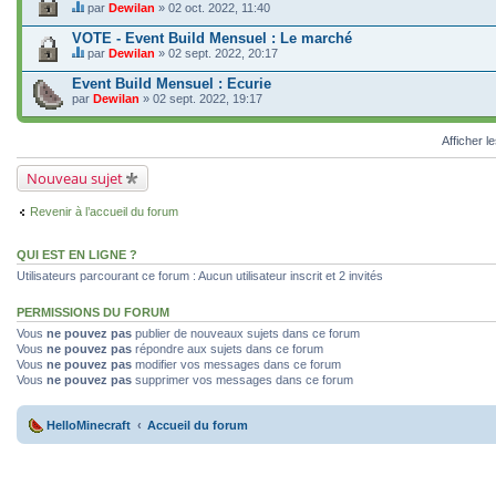
s
n
n
e
t
par
Dewilan
» 02 oct. 2022, 11:40
n
d
u
t
s
C
.
c
t
a
j
i
o
e
o
VOTE - Event Build Mensuel : Le marché
u
g
e
e
n
s
n
n
e
t
par
Dewilan
» 02 sept. 2022, 20:17
n
d
u
t
s
C
.
c
t
a
j
i
o
e
o
Event Build Mensuel : Ecurie
u
g
e
e
n
s
n
n
e
par
t
Dewilan
» 02 sept. 2022, 19:17
n
d
u
t
s
.
c
t
a
j
i
o
o
u
g
e
e
n
n
Afficher l
n
e
t
n
d
t
s
.
c
t
a
i
o
o
u
Nouveau sujet
g
e
n
n
n
e
n
d
t
s
.
t
a
i
Revenir à l’accueil du forum
o
u
g
e
n
n
e
n
d
s
.
t
a
QUI EST EN LIGNE ?
o
u
g
n
Utilisateurs parcourant ce forum : Aucun utilisateur inscrit et 2 invités
n
e
d
s
.
a
o
g
PERMISSIONS DU FORUM
n
e
d
Vous
ne pouvez pas
publier de nouveaux sujets dans ce forum
.
a
Vous
ne pouvez pas
répondre aux sujets dans ce forum
g
Vous
ne pouvez pas
modifier vos messages dans ce forum
e
Vous
ne pouvez pas
supprimer vos messages dans ce forum
.
HelloMinecraft
Accueil du forum