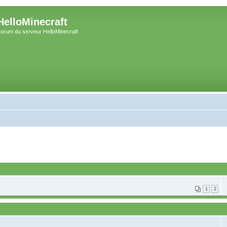
HelloMinecraft
orum du serveur HelloMinecraft
1
2