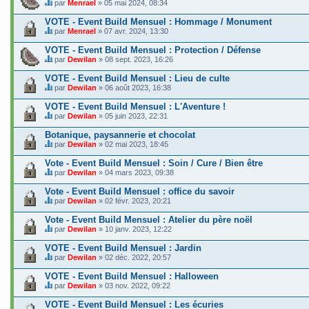
n
e
t
par
Menrael
» 05 mai 2024, 08:34
d
u
t
s
C
.
c
a
j
i
o
e
o
VOTE - Event Build Mensuel : Hommage / Monument
g
e
e
n
s
n
e
t
par
Menrael
» 07 avr. 2024, 13:30
n
d
u
t
C
.
c
t
a
j
i
e
o
VOTE - Event Build Mensuel : Protection / Défense
u
g
e
e
s
n
n
e
t
par
Dewilan
» 08 sept. 2023, 16:26
n
u
t
s
C
.
c
t
j
i
o
e
o
VOTE - Event Build Mensuel : Lieu de culte
u
e
e
n
s
n
n
t
par
Dewilan
» 06 août 2023, 16:38
n
d
u
t
s
C
c
t
a
j
i
o
e
o
VOTE - Event Build Mensuel : L'Aventure !
u
g
e
e
n
s
n
n
e
t
par
Dewilan
» 05 juin 2023, 22:31
n
d
u
t
s
C
.
c
t
a
j
i
o
e
o
Botanique, paysannerie et chocolat
u
g
e
e
n
s
n
n
e
t
par
Dewilan
» 02 mai 2023, 18:45
n
d
u
t
s
C
.
c
t
a
j
i
o
e
o
Vote - Event Build Mensuel : Soin / Cure / Bien être
u
g
e
e
n
s
n
n
e
t
par
Dewilan
» 04 mars 2023, 09:38
n
d
u
t
s
C
.
c
t
a
j
i
o
e
o
Vote - Event Build Mensuel : office du savoir
u
g
e
e
n
s
n
n
e
t
par
Dewilan
» 02 févr. 2023, 20:21
n
d
u
t
s
C
.
c
t
a
j
i
o
e
o
Vote - Event Build Mensuel : Atelier du père noël
u
g
e
e
n
s
n
n
e
t
par
Dewilan
» 10 janv. 2023, 12:22
n
d
u
t
s
C
.
c
t
a
j
i
o
e
o
VOTE - Event Build Mensuel : Jardin
u
g
e
e
n
s
n
n
e
t
par
Dewilan
» 02 déc. 2022, 20:57
n
d
u
t
s
C
.
c
t
a
j
i
o
e
o
VOTE - Event Build Mensuel : Halloween
u
g
e
e
n
s
n
n
e
t
par
Dewilan
» 03 nov. 2022, 09:22
n
d
u
t
s
C
.
c
t
a
j
i
o
e
o
VOTE - Event Build Mensuel : Les écuries
u
g
e
e
n