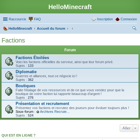
HelloMinecraft
Raccourcis
FAQ
Inscription
Connexion
HelloMinecraft
Accueil du forum
ec
Factions
her
Forum
ch
Factions Étoilées
er
Voici les factions officielles du serveur, ainsi que leur forum privé.
Sujets :
133
Diplomatie
Guerres et alliances, tout ce négocie ici !
Sujets :
362
Boutiques
Faite l’étalage de vos ressources et de ce que vous vendez pour que la
boutique de votre faction lui rapporte beaucoup d'argent !
Sujets :
276
Présentation et recrutement
Présentez vos factions et recrutez des joueurs pour évoluer toujours plus !
Sous-forum :
Archives Recrutement
Sujets :
524
Aller
QUI EST EN LIGNE ?