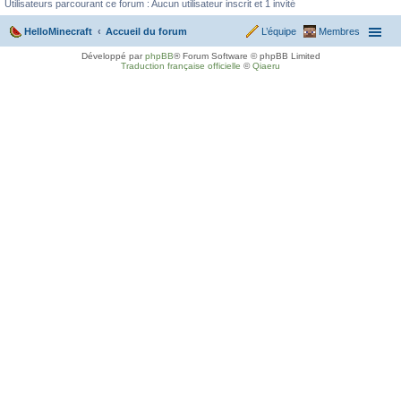
Utilisateurs parcourant ce forum : Aucun utilisateur inscrit et 1 invité
HelloMinecraft
Accueil du forum
L’équipe
Membres
Développé par
phpBB
® Forum Software © phpBB Limited
Traduction française officielle
©
Qiaeru