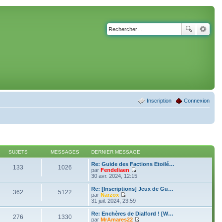
Inscription
Connexion
SUJETS
MESSAGES
DERNIER MESSAGE
Re: Guide des Factions Etoilé…
133
1026
par
Fendeliaen
C
30 avr. 2024, 12:15
o
n
Re: [Inscriptions] Jeux de Gu…
362
5122
s
par
Narzox
u
C
31 juil. 2024, 23:59
l
o
t
n
Re: Enchères de Dialford ! [W…
276
1330
e
s
par
MrAmares22