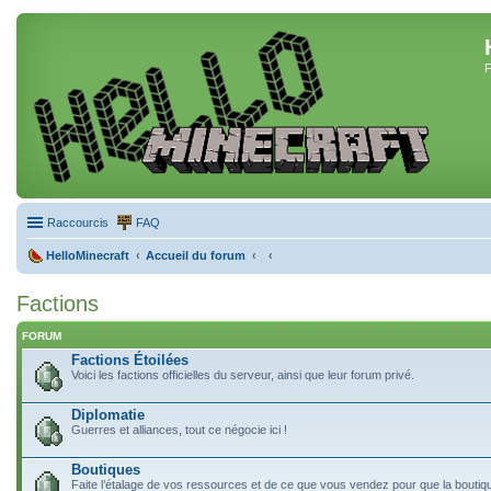
F
Raccourcis
FAQ
HelloMinecraft
Accueil du forum
Factions
FORUM
Factions Étoilées
Voici les factions officielles du serveur, ainsi que leur forum privé.
Diplomatie
Guerres et alliances, tout ce négocie ici !
Boutiques
Faite l’étalage de vos ressources et de ce que vous vendez pour que la boutique