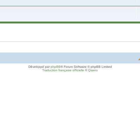
Développé par
phpBB
® Forum Software © phpBB Limited
Traduction française officielle
©
Qiaeru