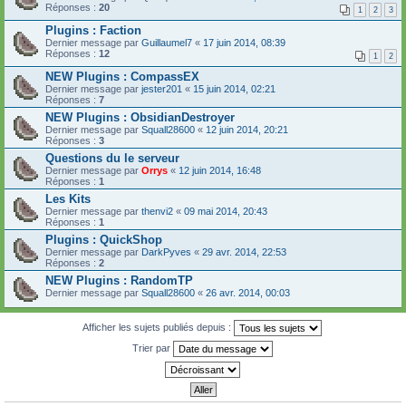
Réponses :
20
1
2
3
Plugins : Faction
Dernier message par
Guillaumel7
«
17 juin 2014, 08:39
Réponses :
12
1
2
NEW Plugins : CompassEX
Dernier message par
jester201
«
15 juin 2014, 02:21
Réponses :
7
NEW Plugins : ObsidianDestroyer
Dernier message par
Squall28600
«
12 juin 2014, 20:21
Réponses :
3
Questions du le serveur
Dernier message par
Orrys
«
12 juin 2014, 16:48
Réponses :
1
Les Kits
Dernier message par
thenvi2
«
09 mai 2014, 20:43
Réponses :
1
Plugins : QuickShop
Dernier message par
DarkPyves
«
29 avr. 2014, 22:53
Réponses :
2
NEW Plugins : RandomTP
Dernier message par
Squall28600
«
26 avr. 2014, 00:03
Afficher les sujets publiés depuis :
Trier par