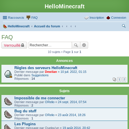
HelloMinecraft
Raccourcis
FAQ
Inscription
Connexion
HelloMinecraft
Accueil du forum
ec
FAQ
her
Verrouillé
ch
10 sujets • Page
1
sur
1
er
Annonces
Règles des serveurs HelloMinecraft
Dernier message par
Dewilan
«
10 juil. 2022, 01:15
Publié dans
Suggestions
Réponses :
14
1
2
Sujets
Impossible de me connecter
Dernier message par
ORelio
«
24 sept. 2014, 07:54
Réponses :
2
Bug du stuff
Dernier message par
ORelio
«
23 août 2014, 18:26
Réponses :
1
Les Plugins
Dernier message par
Quelqu'un
«
19 août 2014, 20:42