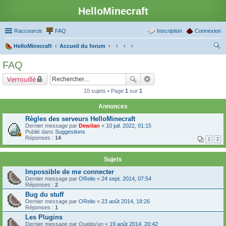
HelloMinecraft
Raccourcis
FAQ
Inscription
Connexion
HelloMinecraft
Accueil du forum
ec
FAQ
her
Verrouillé
ch
10 sujets • Page
1
sur
1
er
Annonces
Règles des serveurs HelloMinecraft
Dernier message par
Dewilan
«
10 juil. 2022, 01:15
Publié dans
Suggestions
Réponses :
14
1
2
Sujets
Impossible de me connecter
Dernier message par
ORelio
«
24 sept. 2014, 07:54
Réponses :
2
Bug du stuff
Dernier message par
ORelio
«
23 août 2014, 18:26
Réponses :
1
Les Plugins
Dernier message par
Quelqu'un
«
19 août 2014, 20:42