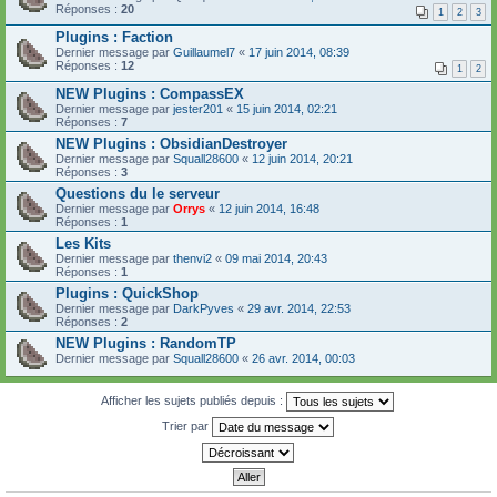
Réponses :
20
1
2
3
Plugins : Faction
Dernier message par
Guillaumel7
«
17 juin 2014, 08:39
Réponses :
12
1
2
NEW Plugins : CompassEX
Dernier message par
jester201
«
15 juin 2014, 02:21
Réponses :
7
NEW Plugins : ObsidianDestroyer
Dernier message par
Squall28600
«
12 juin 2014, 20:21
Réponses :
3
Questions du le serveur
Dernier message par
Orrys
«
12 juin 2014, 16:48
Réponses :
1
Les Kits
Dernier message par
thenvi2
«
09 mai 2014, 20:43
Réponses :
1
Plugins : QuickShop
Dernier message par
DarkPyves
«
29 avr. 2014, 22:53
Réponses :
2
NEW Plugins : RandomTP
Dernier message par
Squall28600
«
26 avr. 2014, 00:03
Afficher les sujets publiés depuis :
Trier par