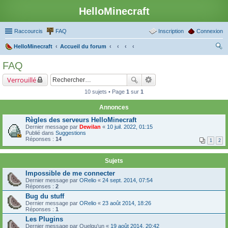
HelloMinecraft
Raccourcis
FAQ
Inscription
Connexion
HelloMinecraft
Accueil du forum
ec
FAQ
her
Verrouillé
ch
10 sujets • Page
1
sur
1
er
Annonces
Règles des serveurs HelloMinecraft
Dernier message par
Dewilan
«
10 juil. 2022, 01:15
Publié dans
Suggestions
Réponses :
14
1
2
Sujets
Impossible de me connecter
Dernier message par
ORelio
«
24 sept. 2014, 07:54
Réponses :
2
Bug du stuff
Dernier message par
ORelio
«
23 août 2014, 18:26
Réponses :
1
Les Plugins
Dernier message par
Quelqu'un
«
19 août 2014, 20:42