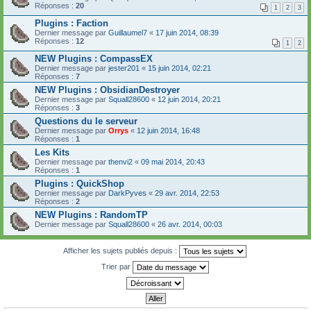
Réponses :
20
1
2
3
Plugins : Faction
Dernier message par
Guillaumel7
«
17 juin 2014, 08:39
Réponses :
12
1
2
NEW Plugins : CompassEX
Dernier message par
jester201
«
15 juin 2014, 02:21
Réponses :
7
NEW Plugins : ObsidianDestroyer
Dernier message par
Squall28600
«
12 juin 2014, 20:21
Réponses :
3
Questions du le serveur
Dernier message par
Orrys
«
12 juin 2014, 16:48
Réponses :
1
Les Kits
Dernier message par
thenvi2
«
09 mai 2014, 20:43
Réponses :
1
Plugins : QuickShop
Dernier message par
DarkPyves
«
29 avr. 2014, 22:53
Réponses :
2
NEW Plugins : RandomTP
Dernier message par
Squall28600
«
26 avr. 2014, 00:03
Afficher les sujets publiés depuis :
Trier par