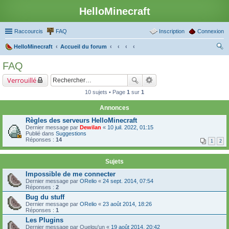
HelloMinecraft
Raccourcis
FAQ
Inscription
Connexion
HelloMinecraft
Accueil du forum
ec
FAQ
her
Verrouillé
ch
10 sujets • Page
1
sur
1
er
Annonces
Règles des serveurs HelloMinecraft
Dernier message par
Dewilan
«
10 juil. 2022, 01:15
Publié dans
Suggestions
Réponses :
14
1
2
Sujets
Impossible de me connecter
Dernier message par
ORelio
«
24 sept. 2014, 07:54
Réponses :
2
Bug du stuff
Dernier message par
ORelio
«
23 août 2014, 18:26
Réponses :
1
Les Plugins
Dernier message par
Quelqu'un
«
19 août 2014, 20:42