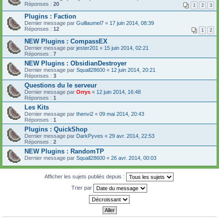
Réponses :
20
1
2
3
Plugins : Faction
Dernier message par
Guillaumel7
«
17 juin 2014, 08:39
Réponses :
12
1
2
NEW Plugins : CompassEX
Dernier message par
jester201
«
15 juin 2014, 02:21
Réponses :
7
NEW Plugins : ObsidianDestroyer
Dernier message par
Squall28600
«
12 juin 2014, 20:21
Réponses :
3
Questions du le serveur
Dernier message par
Orrys
«
12 juin 2014, 16:48
Réponses :
1
Les Kits
Dernier message par
thenvi2
«
09 mai 2014, 20:43
Réponses :
1
Plugins : QuickShop
Dernier message par
DarkPyves
«
29 avr. 2014, 22:53
Réponses :
2
NEW Plugins : RandomTP
Dernier message par
Squall28600
«
26 avr. 2014, 00:03
Afficher les sujets publiés depuis :
Trier par