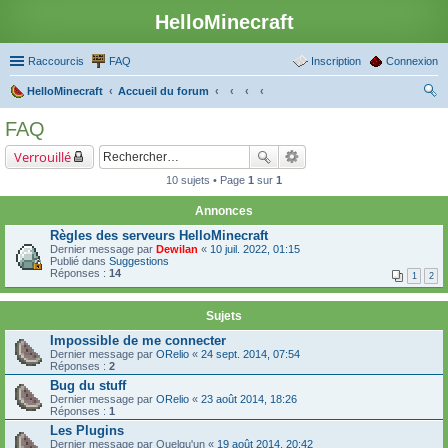
HelloMinecraft
Raccourcis
FAQ
Inscription
Connexion
HelloMinecraft
Accueil du forum
ec
FAQ
her
Verrouillé
ch
10 sujets • Page
1
sur
1
er
Annonces
Règles des serveurs HelloMinecraft
Dernier message par
Dewilan
«
10 juil. 2022, 01:15
Publié dans
Suggestions
Réponses :
14
1
2
Sujets
Impossible de me connecter
Dernier message par
ORelio
«
24 sept. 2014, 07:54
Réponses :
2
Bug du stuff
Dernier message par
ORelio
«
23 août 2014, 18:26
Réponses :
1
Les Plugins
Dernier message par
Quelqu'un
«
19 août 2014, 20:42