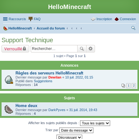
HelloMinecraft
Raccourcis
FAQ
Inscription
Connexion
HelloMinecraft
Accueil du forum
ec
Support Technique
her
Verrouillé
ch
1 sujet • Page
1
sur
1
er
Annonces
Règles des serveurs HelloMinecraft
Dernier message par
Dewilan
«
10 juil. 2022, 01:15
Publié dans
Suggestions
Réponses :
14
1
2
Sujets
Home deux
Dernier message par
DarkPyves
«
31 juil. 2014, 19:43
Réponses :
4
Afficher les sujets publiés depuis :
Trier par