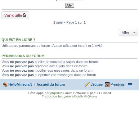
Verrouillé
1 sujet • Page
1
sur
1
Aller
QUI EST EN LIGNE ?
Utilisateurs parcourant ce forum : Aucun utilisateur inscrit et 1 invité
PERMISSIONS DU FORUM
Vous
ne pouvez pas
publier de nouveaux sujets dans ce forum
Vous
ne pouvez pas
répondre aux sujets dans ce forum
Vous
ne pouvez pas
modifier vos messages dans ce forum
Vous
ne pouvez pas
supprimer vos messages dans ce forum
HelloMinecraft
Accueil du forum
L’équipe
Membres
Développé par
phpBB
® Forum Software © phpBB Limited
Traduction française officielle
©
Qiaeru