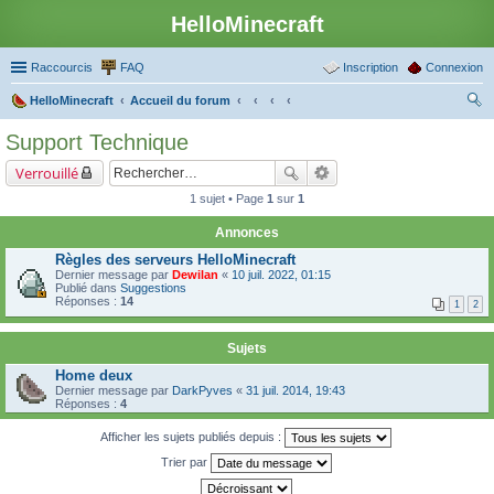
HelloMinecraft
Raccourcis
FAQ
Inscription
Connexion
HelloMinecraft
Accueil du forum
ec
Support Technique
her
Verrouillé
ch
1 sujet • Page
1
sur
1
er
Annonces
Règles des serveurs HelloMinecraft
Dernier message par
Dewilan
«
10 juil. 2022, 01:15
Publié dans
Suggestions
Réponses :
14
1
2
Sujets
Home deux
Dernier message par
DarkPyves
«
31 juil. 2014, 19:43
Réponses :
4
Afficher les sujets publiés depuis :
Trier par