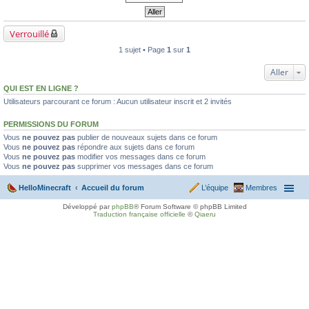
Verrouillé
1 sujet • Page
1
sur
1
Aller
QUI EST EN LIGNE ?
Utilisateurs parcourant ce forum : Aucun utilisateur inscrit et 2 invités
PERMISSIONS DU FORUM
Vous
ne pouvez pas
publier de nouveaux sujets dans ce forum
Vous
ne pouvez pas
répondre aux sujets dans ce forum
Vous
ne pouvez pas
modifier vos messages dans ce forum
Vous
ne pouvez pas
supprimer vos messages dans ce forum
HelloMinecraft
Accueil du forum
L’équipe
Membres
Développé par
phpBB
® Forum Software © phpBB Limited
Traduction française officielle
©
Qiaeru