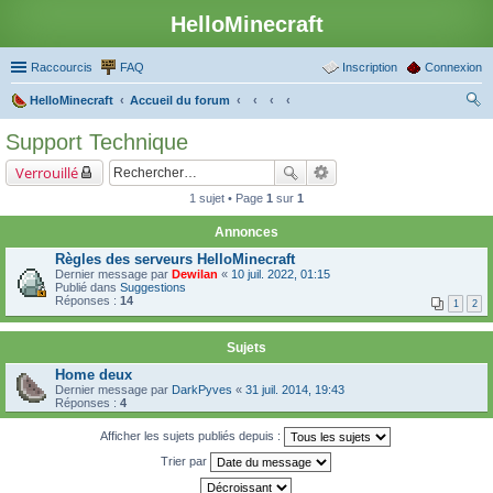
HelloMinecraft
Raccourcis
FAQ
Inscription
Connexion
HelloMinecraft
Accueil du forum
ec
Support Technique
her
Verrouillé
ch
1 sujet • Page
1
sur
1
er
Annonces
Règles des serveurs HelloMinecraft
Dernier message par
Dewilan
«
10 juil. 2022, 01:15
Publié dans
Suggestions
Réponses :
14
1
2
Sujets
Home deux
Dernier message par
DarkPyves
«
31 juil. 2014, 19:43
Réponses :
4
Afficher les sujets publiés depuis :
Trier par