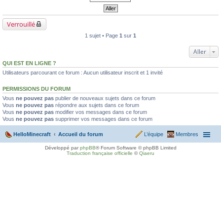
Verrouillé
1 sujet • Page
1
sur
1
Aller
QUI EST EN LIGNE ?
Utilisateurs parcourant ce forum : Aucun utilisateur inscrit et 1 invité
PERMISSIONS DU FORUM
Vous
ne pouvez pas
publier de nouveaux sujets dans ce forum
Vous
ne pouvez pas
répondre aux sujets dans ce forum
Vous
ne pouvez pas
modifier vos messages dans ce forum
Vous
ne pouvez pas
supprimer vos messages dans ce forum
HelloMinecraft
Accueil du forum
L’équipe
Membres
Développé par
phpBB
® Forum Software © phpBB Limited
Traduction française officielle
©
Qiaeru