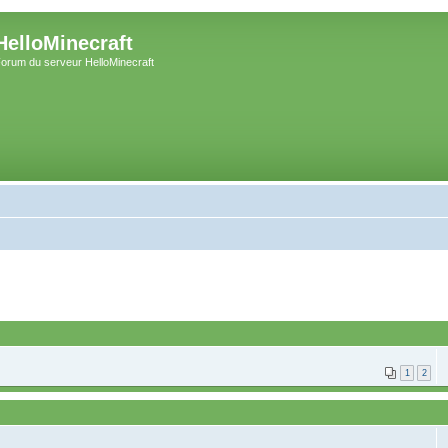
HelloMinecraft
orum du serveur HelloMinecraft
1
2