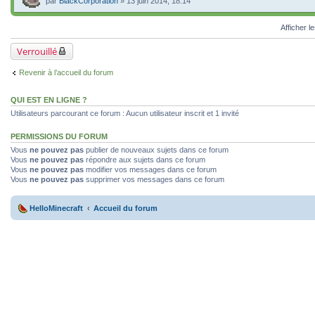
par
BlackCorporation
» 13 juin 2014, 18:14
Afficher l
Verrouillé
Revenir à l’accueil du forum
QUI EST EN LIGNE ?
Utilisateurs parcourant ce forum : Aucun utilisateur inscrit et 1 invité
PERMISSIONS DU FORUM
Vous
ne pouvez pas
publier de nouveaux sujets dans ce forum
Vous
ne pouvez pas
répondre aux sujets dans ce forum
Vous
ne pouvez pas
modifier vos messages dans ce forum
Vous
ne pouvez pas
supprimer vos messages dans ce forum
HelloMinecraft
Accueil du forum