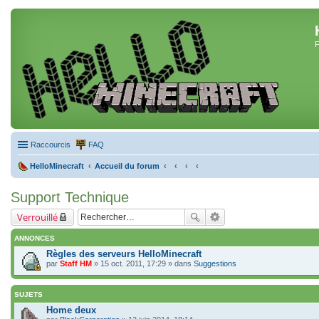
F
Raccourcis
FAQ
HelloMinecraft
Accueil du forum
Support Technique
Verrouillé
ANNONCES
Règles des serveurs HelloMinecraft
par
Staff HM
» 15 oct. 2011, 17:29 » dans
Suggestions
SUJETS
Home deux