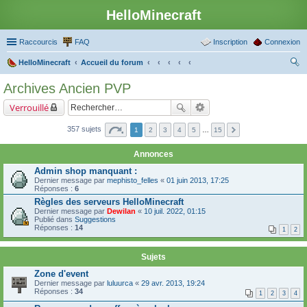
HelloMinecraft
Raccourcis
FAQ
Inscription
Connexion
HelloMinecraft
Accueil du forum
ec
Archives Ancien PVP
her
Verrouillé
ch
er
357 sujets
1
2
3
4
5
…
15
Annonces
Admin shop manquant :
Dernier message par
mephisto_felles
«
01 juin 2013, 17:25
Réponses :
6
Règles des serveurs HelloMinecraft
Dernier message par
Dewilan
«
10 juil. 2022, 01:15
Publié dans
Suggestions
Réponses :
14
1
2
Sujets
Zone d'event
Dernier message par
luluurca
«
29 avr. 2013, 19:24
Réponses :
34
1
2
3
4