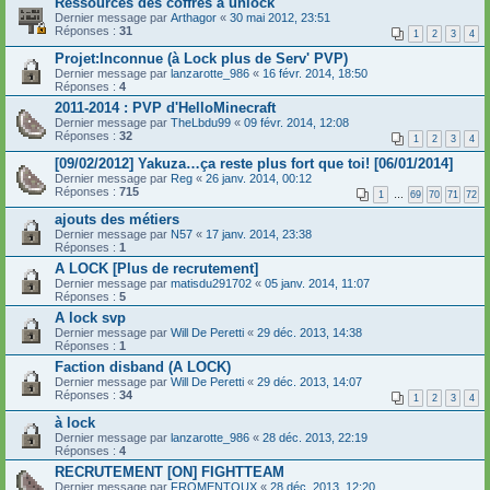
Ressources des coffres à unlock
Dernier message par
Arthagor
«
30 mai 2012, 23:51
Réponses :
31
1
2
3
4
Projet:Inconnue (à Lock plus de Serv' PVP)
Dernier message par
lanzarotte_986
«
16 févr. 2014, 18:50
Réponses :
4
2011-2014 : PVP d'HelloMinecraft
Dernier message par
TheLbdu99
«
09 févr. 2014, 12:08
Réponses :
32
1
2
3
4
[09/02/2012] Yakuza…ça reste plus fort que toi! [06/01/2014]
Dernier message par
Reg
«
26 janv. 2014, 00:12
Réponses :
715
1
…
69
70
71
72
ajouts des métiers
Dernier message par
N57
«
17 janv. 2014, 23:38
Réponses :
1
A LOCK [Plus de recrutement]
Dernier message par
matisdu291702
«
05 janv. 2014, 11:07
Réponses :
5
A lock svp
Dernier message par
Will De Peretti
«
29 déc. 2013, 14:38
Réponses :
1
Faction disband (A LOCK)
Dernier message par
Will De Peretti
«
29 déc. 2013, 14:07
Réponses :
34
1
2
3
4
à lock
Dernier message par
lanzarotte_986
«
28 déc. 2013, 22:19
Réponses :
4
RECRUTEMENT [ON] FIGHTTEAM
Dernier message par
FROMENTOUX
«
28 déc. 2013, 12:20