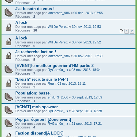
Réponses :
2
J'ai besoin de vous !
Dernier message par
lanzarotte_986
«
06 déc. 2013, 07:55
Réponses :
2
A lock
Dernier message par
Will De Peretti
«
30 nov. 2013, 19:53
Réponses :
16
1
2
A lock
Dernier message par
Will De Peretti
«
30 nov. 2013, 19:52
Réponses :
6
Je recherche faction !
Dernier message par
lanzarotte_986
«
30 nov. 2013, 17:30
Réponses :
5
[EVENT]le meilleur guerrier d'HM partie 2
Dernier message par
RyGam0c_ :)
«
03 nov. 2013, 18:34
Réponses :
7
*Breizh* recrute sur le PvP !
Dernier message par
Reg
«
03 oct. 2013, 18:11
Réponses :
3
Population: basse.
Dernier message par
emil5_3_2000
«
30 sept. 2013, 12:59
Réponses :
1
[ACHAT] mob spawner.
Dernier message par
RyGam0c_ :)
«
28 sept. 2013, 18:28
Pvp par équipe ! [Zone event]
Dernier message par
RyGam0c_ :)
«
21 sept. 2013, 17:21
Réponses :
4
Faction disband[A LOCK]