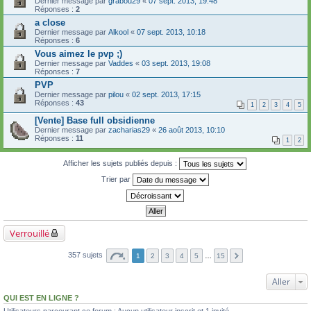
Dernier message par
grabou29
«
07 sept. 2013, 19:48
Réponses :
2
a close
Dernier message par
Alkool
«
07 sept. 2013, 10:18
Réponses :
6
Vous aimez le pvp ;)
Dernier message par
Vaddes
«
03 sept. 2013, 19:08
Réponses :
7
PVP
Dernier message par
pilou
«
02 sept. 2013, 17:15
Réponses :
43
1
2
3
4
5
[Vente] Base full obsidienne
Dernier message par
zacharias29
«
26 août 2013, 10:10
Réponses :
11
1
2
Afficher les sujets publiés depuis :
Trier par
Verrouillé
357 sujets
1
2
3
4
5
…
15
Aller
QUI EST EN LIGNE ?