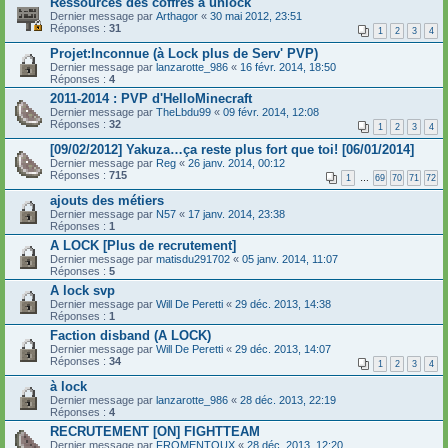
Ressources des coffres à unlock
Dernier message par
Arthagor
«
30 mai 2012, 23:51
Réponses :
31
1
2
3
4
Projet:Inconnue (à Lock plus de Serv' PVP)
Dernier message par
lanzarotte_986
«
16 févr. 2014, 18:50
Réponses :
4
2011-2014 : PVP d'HelloMinecraft
Dernier message par
TheLbdu99
«
09 févr. 2014, 12:08
Réponses :
32
1
2
3
4
[09/02/2012] Yakuza…ça reste plus fort que toi! [06/01/2014]
Dernier message par
Reg
«
26 janv. 2014, 00:12
Réponses :
715
1
…
69
70
71
72
ajouts des métiers
Dernier message par
N57
«
17 janv. 2014, 23:38
Réponses :
1
A LOCK [Plus de recrutement]
Dernier message par
matisdu291702
«
05 janv. 2014, 11:07
Réponses :
5
A lock svp
Dernier message par
Will De Peretti
«
29 déc. 2013, 14:38
Réponses :
1
Faction disband (A LOCK)
Dernier message par
Will De Peretti
«
29 déc. 2013, 14:07
Réponses :
34
1
2
3
4
à lock
Dernier message par
lanzarotte_986
«
28 déc. 2013, 22:19
Réponses :
4
RECRUTEMENT [ON] FIGHTTEAM
Dernier message par
FROMENTOUX
«
28 déc. 2013, 12:20