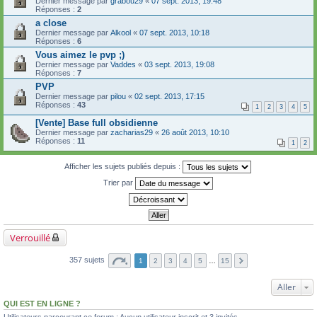
Dernier message par
grabou29
«
07 sept. 2013, 19:48
Réponses :
2
a close
Dernier message par
Alkool
«
07 sept. 2013, 10:18
Réponses :
6
Vous aimez le pvp ;)
Dernier message par
Vaddes
«
03 sept. 2013, 19:08
Réponses :
7
PVP
Dernier message par
pilou
«
02 sept. 2013, 17:15
Réponses :
43
1
2
3
4
5
[Vente] Base full obsidienne
Dernier message par
zacharias29
«
26 août 2013, 10:10
Réponses :
11
1
2
Afficher les sujets publiés depuis :
Trier par
Verrouillé
357 sujets
1
2
3
4
5
…
15
Aller
QUI EST EN LIGNE ?