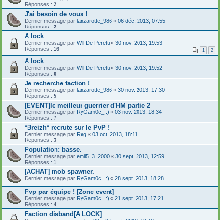
Réponses :
2
J'ai besoin de vous !
Dernier message par
lanzarotte_986
«
06 déc. 2013, 07:55
Réponses :
2
A lock
Dernier message par
Will De Peretti
«
30 nov. 2013, 19:53
Réponses :
16
1
2
A lock
Dernier message par
Will De Peretti
«
30 nov. 2013, 19:52
Réponses :
6
Je recherche faction !
Dernier message par
lanzarotte_986
«
30 nov. 2013, 17:30
Réponses :
5
[EVENT]le meilleur guerrier d'HM partie 2
Dernier message par
RyGam0c_ :)
«
03 nov. 2013, 18:34
Réponses :
7
*Breizh* recrute sur le PvP !
Dernier message par
Reg
«
03 oct. 2013, 18:11
Réponses :
3
Population: basse.
Dernier message par
emil5_3_2000
«
30 sept. 2013, 12:59
Réponses :
1
[ACHAT] mob spawner.
Dernier message par
RyGam0c_ :)
«
28 sept. 2013, 18:28
Pvp par équipe ! [Zone event]
Dernier message par
RyGam0c_ :)
«
21 sept. 2013, 17:21
Réponses :
4
Faction disband[A LOCK]