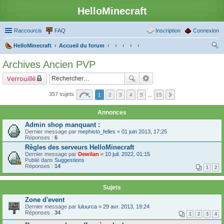
HelloMinecraft
Raccourcis
FAQ
Inscription
Connexion
HelloMinecraft
Accueil du forum
ec
Archives Ancien PVP
her
Verrouillé
ch
er
357 sujets
1
2
3
4
5
…
15
Annonces
Admin shop manquant :
Dernier message par
mephisto_felles
«
01 juin 2013, 17:25
Réponses :
6
Règles des serveurs HelloMinecraft
Dernier message par
Dewilan
«
10 juil. 2022, 01:15
Publié dans
Suggestions
Réponses :
14
1
2
Sujets
Zone d'event
Dernier message par
luluurca
«
29 avr. 2013, 19:24
Réponses :
34
1
2
3
4