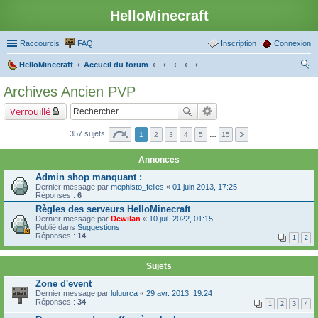
HelloMinecraft
Raccourcis
FAQ
Inscription
Connexion
HelloMinecraft
Accueil du forum
ec
Archives Ancien PVP
her
Verrouillé
ch
er
357 sujets
1
2
3
4
5
…
15
Annonces
Admin shop manquant :
Dernier message par
mephisto_felles
«
01 juin 2013, 17:25
Réponses :
6
Règles des serveurs HelloMinecraft
Dernier message par
Dewilan
«
10 juil. 2022, 01:15
Publié dans
Suggestions
Réponses :
14
1
2
Sujets
Zone d'event
Dernier message par
luluurca
«
29 avr. 2013, 19:24
Réponses :
34
1
2
3
4