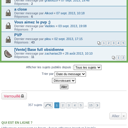
Dernier message par
grabou29
«
07 sept. 2013, 19:48
Réponses :
2
a close
Dernier message par
Alkool
«
07 sept. 2013, 10:18
Réponses :
6
Vous aimez le pvp ;)
Dernier message par
Vaddes
«
03 sept. 2013, 19:08
Réponses :
7
PVP
Dernier message par
pilou
«
02 sept. 2013, 17:15
Réponses :
43
1
2
3
4
5
[Vente] Base full obsidienne
Dernier message par
zacharias29
«
26 août 2013, 10:10
Réponses :
11
1
2
Afficher les sujets publiés depuis :
Trier par
Verrouillé
357 sujets
1
2
3
4
5
…
15
Aller
QUI EST EN LIGNE ?