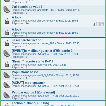
Réponses :
2
J'ai besoin de vous !
Dernier message par
lanzarotte_986
«
06 déc. 2013, 07:55
Réponses :
2
A lock
Dernier message par
Will De Peretti
«
30 nov. 2013, 19:53
Réponses :
16
1
2
A lock
Dernier message par
Will De Peretti
«
30 nov. 2013, 19:52
Réponses :
6
Je recherche faction !
Dernier message par
lanzarotte_986
«
30 nov. 2013, 17:30
Réponses :
5
[EVENT]le meilleur guerrier d'HM partie 2
Dernier message par
RyGam0c_ :)
«
03 nov. 2013, 18:34
Réponses :
7
*Breizh* recrute sur le PvP !
Dernier message par
Reg
«
03 oct. 2013, 18:11
Réponses :
3
Population: basse.
Dernier message par
emil5_3_2000
«
30 sept. 2013, 12:59
Réponses :
1
[ACHAT] mob spawner.
Dernier message par
RyGam0c_ :)
«
28 sept. 2013, 18:28
Pvp par équipe ! [Zone event]
Dernier message par
RyGam0c_ :)
«
21 sept. 2013, 17:21
Réponses :
4
Faction disband[A LOCK]