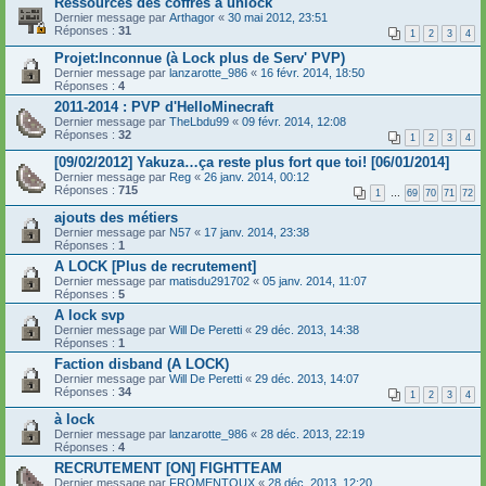
Ressources des coffres à unlock
Dernier message par
Arthagor
«
30 mai 2012, 23:51
Réponses :
31
1
2
3
4
Projet:Inconnue (à Lock plus de Serv' PVP)
Dernier message par
lanzarotte_986
«
16 févr. 2014, 18:50
Réponses :
4
2011-2014 : PVP d'HelloMinecraft
Dernier message par
TheLbdu99
«
09 févr. 2014, 12:08
Réponses :
32
1
2
3
4
[09/02/2012] Yakuza…ça reste plus fort que toi! [06/01/2014]
Dernier message par
Reg
«
26 janv. 2014, 00:12
Réponses :
715
1
…
69
70
71
72
ajouts des métiers
Dernier message par
N57
«
17 janv. 2014, 23:38
Réponses :
1
A LOCK [Plus de recrutement]
Dernier message par
matisdu291702
«
05 janv. 2014, 11:07
Réponses :
5
A lock svp
Dernier message par
Will De Peretti
«
29 déc. 2013, 14:38
Réponses :
1
Faction disband (A LOCK)
Dernier message par
Will De Peretti
«
29 déc. 2013, 14:07
Réponses :
34
1
2
3
4
à lock
Dernier message par
lanzarotte_986
«
28 déc. 2013, 22:19
Réponses :
4
RECRUTEMENT [ON] FIGHTTEAM
Dernier message par
FROMENTOUX
«
28 déc. 2013, 12:20