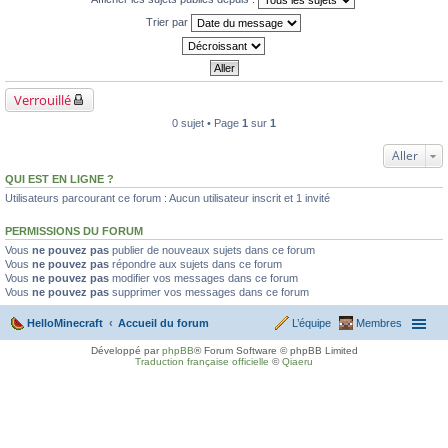
Trier par
Verrouillé
0 sujet • Page
1
sur
1
Aller
QUI EST EN LIGNE ?
Utilisateurs parcourant ce forum : Aucun utilisateur inscrit et 1 invité
PERMISSIONS DU FORUM
Vous
ne pouvez pas
publier de nouveaux sujets dans ce forum
Vous
ne pouvez pas
répondre aux sujets dans ce forum
Vous
ne pouvez pas
modifier vos messages dans ce forum
Vous
ne pouvez pas
supprimer vos messages dans ce forum
HelloMinecraft
Accueil du forum
L’équipe
Membres
Développé par
phpBB
® Forum Software © phpBB Limited
Traduction française officielle
©
Qiaeru