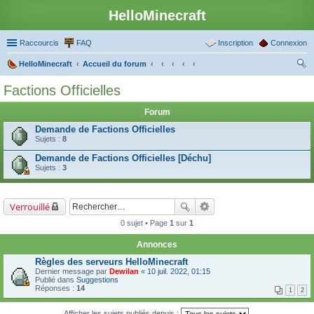
HelloMinecraft
Raccourcis
FAQ
Inscription
Connexion
HelloMinecraft
Accueil du forum
ec
Factions Officielles
her
Forum
ch
Demande de Factions Officielles
er
Sujets :
8
Demande de Factions Officielles [Déchu]
Sujets :
3
Verrouillé
0 sujet • Page
1
sur
1
Annonces
Règles des serveurs HelloMinecraft
Dernier message par
Dewilan
«
10 juil. 2022, 01:15
Publié dans
Suggestions
Réponses :
14
1
2
Afficher les sujets publiés depuis :