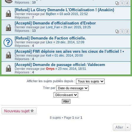
Réponses :
10
1
2
[Refusé] La Glory Demande L'Officialisation ! (Anakiin)
Dernier message par
BigBen
«
03 août 2015, 22:52
Réponses :
7
[Accepté] Demande d'officialisation d'Erebor
Dernier message par
Lord_Fan
«
29 avr. 2015, 19:25
Réponses :
13
1
2
[Refusé] Demande de Faction officielle.
Dernier message par
Llixs
«
29 déc. 2014, 12:09
Réponses :
4
[Accepté] FWI déploie ses ailes vers les cieux de l'officiel ! •
Dernier message par
Kell
«
01 déc. 2014, 20:00
Réponses :
4
[Accepté] Demande de passage officiel: Valdecem
Dernier message par
Orrys
«
23 nov. 2014, 18:51
Réponses :
4
Afficher les sujets publiés depuis :
Trier par
Nouveau sujet
8 sujets • Page
1
sur
1
Aller