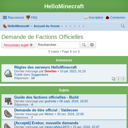
HelloMinecraft
Raccourcis
FAQ
Inscription
Connexion
HelloMinecraft
Accueil du forum
ec
Demande de Factions Officielles
her
Nouveau sujet
ch
8 sujets • Page
1
sur
1
er
Annonces
Règles des serveurs HelloMinecraft
Dernier message par
Dewilan
«
10 juil. 2022, 01:15
Publié dans
Suggestions
Réponses :
14
1
2
Sujets
Guide des factions officielles - Build
Dernier message par
godrixila
«
06 sept. 2016, 16:03
Réponses :
4
Demande de titre officiel : Valdecem
Dernier message par
Mintoc
«
20 oct. 2016, 22:00
Réponses :
7
[Accepté] Erebor, nouvelle demande
Dernier message par
minecraftdu14970
«
15 avr. 2016, 22:47