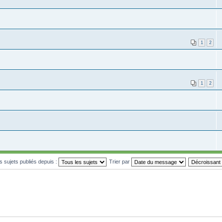
1
2
1
2
es sujets publiés depuis :
Trier par