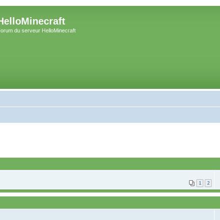
HelloMinecraft
orum du serveur HelloMinecraft
1
2