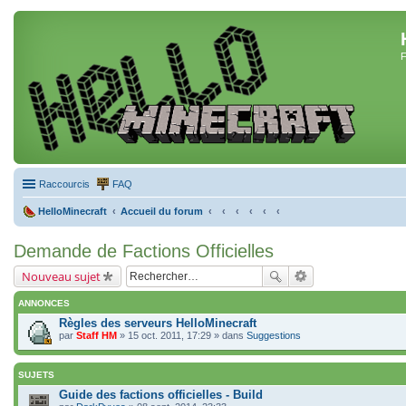
F
Raccourcis
FAQ
HelloMinecraft
Accueil du forum
Demande de Factions Officielles
Nouveau sujet
ANNONCES
Règles des serveurs HelloMinecraft
par
Staff HM
» 15 oct. 2011, 17:29 » dans
Suggestions
SUJETS
Guide des factions officielles - Build