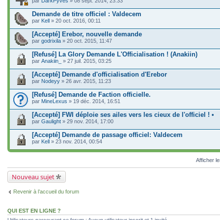
par
DarkPyves
» 08 sept. 2014, 23:33
Demande de titre officiel : Valdecem
par
Kell
» 20 oct. 2016, 00:11
[Accepté] Erebor, nouvelle demande
par
godrixila
» 20 oct. 2015, 11:47
[Refusé] La Glory Demande L'Officialisation ! (Anakiin)
par
Anakiin_
» 27 juil. 2015, 03:25
[Accepté] Demande d'officialisation d'Erebor
par
Nodeyy
» 26 avr. 2015, 11:23
[Refusé] Demande de Faction officielle.
par
MineLexus
» 19 déc. 2014, 16:51
[Accepté] FWI déploie ses ailes vers les cieux de l'officiel ! •
par
Gaulight
» 29 nov. 2014, 17:00
[Accepté] Demande de passage officiel: Valdecem
par
Kell
» 23 nov. 2014, 00:54
Afficher l
Nouveau sujet
Revenir à l’accueil du forum
QUI EST EN LIGNE ?
Utilisateurs parcourant ce forum : Aucun utilisateur inscrit et 1 invité