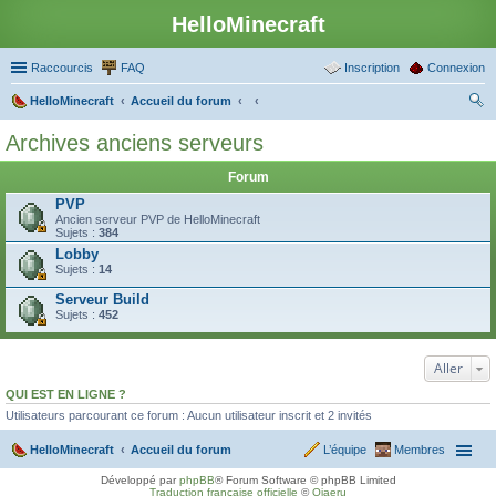
HelloMinecraft
Raccourcis
FAQ
Inscription
Connexion
HelloMinecraft
Accueil du forum
ec
Archives anciens serveurs
her
Forum
ch
PVP
er
Ancien serveur PVP de HelloMinecraft
Sujets :
384
Lobby
Sujets :
14
Serveur Build
Sujets :
452
Aller
QUI EST EN LIGNE ?
Utilisateurs parcourant ce forum : Aucun utilisateur inscrit et 2 invités
HelloMinecraft
Accueil du forum
L’équipe
Membres
Développé par
phpBB
® Forum Software © phpBB Limited
Traduction française officielle
©
Qiaeru