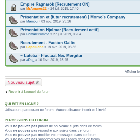
Empire Ragnarök [Recrutement ON]
par
MrAmares22
» 24 juil. 2015, 17:40
Présentation et (futur recrutement) | Momo's Company
par
Mamou
» 03 nov. 2019, 23:16
Présentation Hjalmar [Recrutement actif]
par
PommePomme
» 27 juil. 2019, 06:04
Recrutement - Faction Gallis
par
Lapeluche
» 19 avr. 2019, 03:35
~ Lutetia - Fluctuat Nec Mergitur
par
aDa_
» 16 févr. 2019, 15:45
Afficher l
Nouveau sujet
Revenir à l’accueil du forum
QUI EST EN LIGNE ?
Utilisateurs parcourant ce forum : Aucun utilisateur inscrit et 1 invité
PERMISSIONS DU FORUM
Vous
ne pouvez pas
publier de nouveaux sujets dans ce forum
Vous
ne pouvez pas
répondre aux sujets dans ce forum
Vous
ne pouvez pas
modifier vos messages dans ce forum
Vous
ne pouvez pas
supprimer vos messages dans ce forum