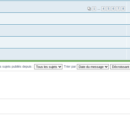
1
…
4
5
6
7
8
es sujets publiés depuis :
Trier par