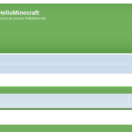
HelloMinecraft
orum du serveur HelloMinecraft