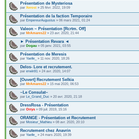
Présentation de Mysteriosa
par
Xerost
» 25 févr. 2022, 19:09
Présentation de la faction Temporaire
par
EmpereurAugustus
» 06 mars 2021, 01:24
Valeon ~ Présentation [Rcrtm. Off]
par
MrAmares22
» 23 avr. 2020, 21:44
► Présentation Revara ◄
par
Dogau
» 05 janv. 2021, 03:55
Présentation de Meresis
par
Yaelle_
» 11 nov. 2020, 18:26
Delos- Lore et recrutement.
par
erwin91
» 24 avr. 2020, 14:07
[Ouvert] Recrutement Selkia
par
MrAmares22
» 15 mai 2020, 06:53
~Le Consulat~
par
Le_Grand_Duc
» 20 avr. 2020, 21:18
DressRosa - Présentation
par
Orrys
» 09 juil. 2019, 15:16
ORANGE - Présentation et Recrutement
par
Mosieur_Mathieu
» 08 avr. 2020, 20:10
Recrutement chez Anavrin
par
Yaelle_
» 24 mars 2020, 19:39