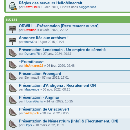
Règles des serveurs HelloMinecraft
par
Staff HM
» 15 oct. 2011, 17:29 » dans
Suggestions
SUJETS
ORWILL ~Présentation [Recrutement ouvert]
par
Dewilan
» 03 déc. 2022, 22:22
Annonce liée aux archives !
par
thenvi2
» 16 juin 2015, 01:21
Présentation Lendemain - Un empire de sérénité
par
Dynamo78
» 27 janv. 2024, 20:37
~Promitheas~
par
MrAmares22
» 06 févr. 2020, 02:48
Présentation Vroengard
par
Elemmacil
» 07 mai 2023, 17:01
Présentation d'Andigena : Recrutement ON
par
Maaxence
» 30 nov. 2022, 00:13
Présentation - Angmar
par
HourraGants
» 14 juin 2022, 15:25
Présentation de Griscouvert
par
Valdepick
» 20 avr. 2022, 00:29
Présentation de Némestrium [Info] & [Recrutement. ON]
par
Lloys
» 10 mars 2022, 11:39