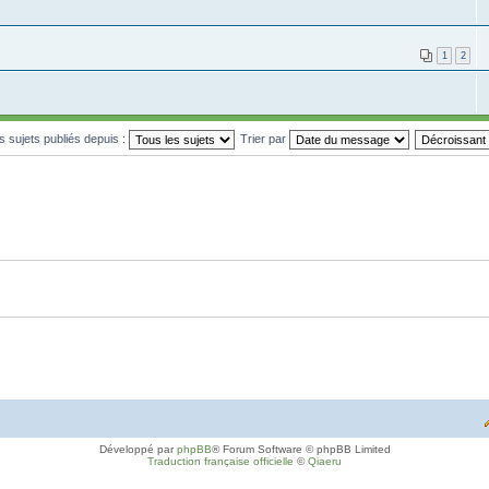
1
2
es sujets publiés depuis :
Trier par
Développé par
phpBB
® Forum Software © phpBB Limited
Traduction française officielle
©
Qiaeru