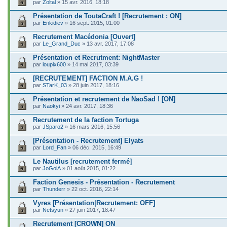
par
Zoltal
» 15 avr. 2016, 18:18
Présentation de ToutaCraft ! [Recrutement : ON]
par
Enkidiev
» 16 sept. 2015, 01:00
Recrutement Macédonia [Ouvert]
par
Le_Grand_Duc
» 13 avr. 2017, 17:08
Présentation et Recrutment: NightMaster
par
loupix600
» 14 mai 2017, 03:39
[RECRUTEMENT] FACTION M.A.G !
par
STarK_03
» 28 juin 2017, 18:16
Présentation et recrutement de NaoSad ! [ON]
par
Naokyi
» 24 avr. 2017, 18:36
Recrutement de la faction Tortuga
par
JSparo2
» 16 mars 2016, 15:56
[Présentation - Recrutement] Elyats
par
Lord_Fan
» 06 déc. 2015, 16:49
Le Nautilus [recrutement fermé]
par
JoGoiA
» 01 août 2015, 01:22
Faction Genesis - Présentation - Recrutement
par
Thunderr
» 22 oct. 2016, 22:14
Vyres [Présentation|Recrutement: OFF]
par
Netsyun
» 27 juin 2017, 18:47
Recrutement [CROWN] ON