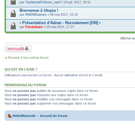
par
Toshisma/Forever_sam
» 24 juil. 2017, 19:11
Bienvenue à Utopia !
par
RMDMGames
» 08 mai 2017, 15:19
• Présentation d'Adran - Recrutement [ON] •
par
Fendeliaen
» 09 mai 2015, 17:27
Afficher l
Verrouillé
Revenir à l’accueil du forum
QUI EST EN LIGNE ?
Utilisateurs parcourant ce forum : Aucun utilisateur inscrit et 1 invité
PERMISSIONS DU FORUM
Vous
ne pouvez pas
publier de nouveaux sujets dans ce forum
Vous
ne pouvez pas
répondre aux sujets dans ce forum
Vous
ne pouvez pas
modifier vos messages dans ce forum
Vous
ne pouvez pas
supprimer vos messages dans ce forum
HelloMinecraft
Accueil du forum