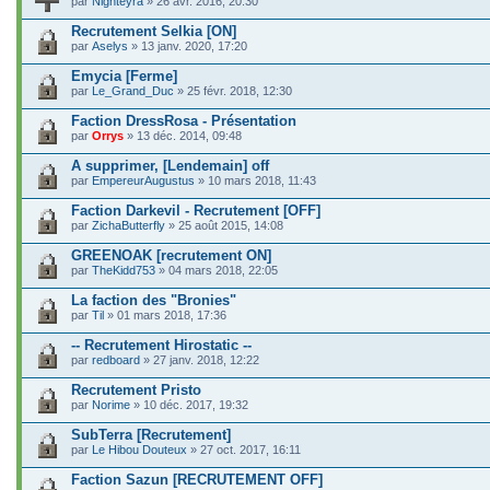
par
Nighteyra
» 26 avr. 2016, 20:30
Recrutement Selkia [ON]
par
Aselys
» 13 janv. 2020, 17:20
Emycia [Ferme]
par
Le_Grand_Duc
» 25 févr. 2018, 12:30
Faction DressRosa - Présentation
par
Orrys
» 13 déc. 2014, 09:48
A supprimer, [Lendemain] off
par
EmpereurAugustus
» 10 mars 2018, 11:43
Faction Darkevil - Recrutement [OFF]
par
ZichaButterfly
» 25 août 2015, 14:08
GREENOAK [recrutement ON]
par
TheKidd753
» 04 mars 2018, 22:05
La faction des "Bronies"
par
Til
» 01 mars 2018, 17:36
-- Recrutement Hirostatic --
par
redboard
» 27 janv. 2018, 12:22
Recrutement Pristo
par
Norime
» 10 déc. 2017, 19:32
SubTerra [Recrutement]
par
Le Hibou Douteux
» 27 oct. 2017, 16:11
Faction Sazun [RECRUTEMENT OFF]