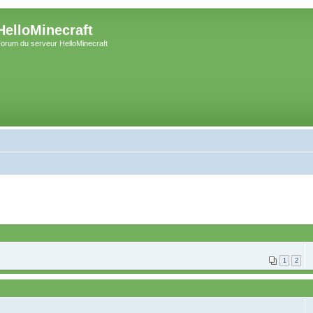
HelloMinecraft
orum du serveur HelloMinecraft
1
2