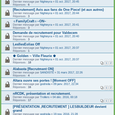
Dernier message par
Nighteyra
«
01 oct. 2017, 20:45
Réponses :
6
[Recrutement] Avis aux fans de One Piece! (et aux autres)
Dernier message par
Nighteyra
«
01 oct. 2017, 20:44
Réponses :
3
☼FamilyCraft☼~ON~
Dernier message par
Nighteyra
«
01 oct. 2017, 20:41
Réponses :
3
Demande de recrutement pour Valdecem
Dernier message par
Nighteyra
«
01 oct. 2017, 20:40
Réponses :
3
LesIlesEolias Off
Dernier message par
Nighteyra
«
01 oct. 2017, 20:37
Réponses :
1
♚ Golden ~ Ville Fleurie ♚
Dernier message par
Nighteyra
«
01 oct. 2017, 20:37
Réponses :
18
1
2
Alabasta [Recrutment ON]
Dernier message par
SANDISTE
«
31 mars 2017, 22:26
Réponses :
4
Altara ouvre ses portes ! [Moment OFF]
Dernier message par
godrixila
«
09 janv. 2017, 22:34
Réponses :
16
1
2
nRCDK, présentation et recrutement.
Dernier message par
Trollers
«
04 déc. 2016, 00:18
Réponses :
17
1
2
[PRÉSENTATION ,RECRUTEMENT ] LESBUILDEUR devient
grand
Dernier message par
godrixila
«
19 nov. 2016, 21:28