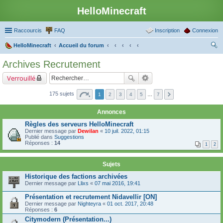
HelloMinecraft
Raccourcis
FAQ
Inscription
Connexion
HelloMinecraft
Accueil du forum
ec
Archives Recrutement
her
Verrouillé
ch
er
175 sujets
1
2
3
4
5
…
7
Annonces
Règles des serveurs HelloMinecraft
Dernier message par
Dewilan
«
10 juil. 2022, 01:15
Publié dans
Suggestions
Réponses :
14
1
2
Sujets
Historique des factions archivées
Dernier message par
Llixs
«
07 mai 2016, 19:41
Présentation et recrutement Nidavellir [ON]
Dernier message par
Nighteyra
«
01 oct. 2017, 20:48
Réponses :
6
Citymodern (Présentation...)