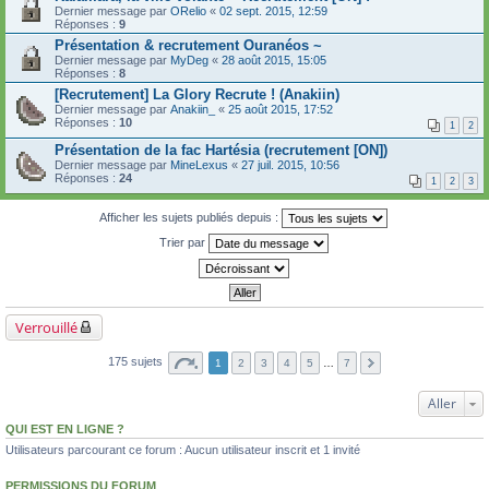
Dernier message par
ORelio
«
02 sept. 2015, 12:59
Réponses :
9
Présentation & recrutement Ouranéos ~
Dernier message par
MyDeg
«
28 août 2015, 15:05
Réponses :
8
[Recrutement] La Glory Recrute ! (Anakiin)
Dernier message par
Anakiin_
«
25 août 2015, 17:52
Réponses :
10
1
2
Présentation de la fac Hartésia (recrutement [ON])
Dernier message par
MineLexus
«
27 juil. 2015, 10:56
Réponses :
24
1
2
3
Afficher les sujets publiés depuis :
Trier par
Verrouillé
175 sujets
1
2
3
4
5
…
7
Aller
QUI EST EN LIGNE ?
Utilisateurs parcourant ce forum : Aucun utilisateur inscrit et 1 invité
PERMISSIONS DU FORUM