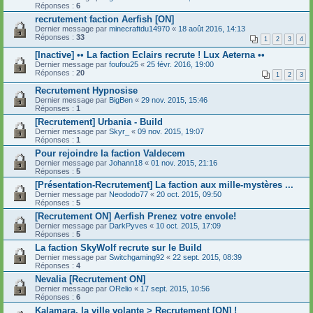
Réponses :
6
recrutement faction Aerfish [ON]
Dernier message par
minecraftdu14970
«
18 août 2016, 14:13
Réponses :
33
1
2
3
4
[Inactive] •• La faction Eclairs recrute ! Lux Aeterna ••
Dernier message par
foufou25
«
25 févr. 2016, 19:00
Réponses :
20
1
2
3
Recrutement Hypnosise
Dernier message par
BigBen
«
29 nov. 2015, 15:46
Réponses :
1
[Recrutement] Urbania - Build
Dernier message par
Skyr_
«
09 nov. 2015, 19:07
Réponses :
1
Pour rejoindre la faction Valdecem
Dernier message par
Johann18
«
01 nov. 2015, 21:16
Réponses :
5
[Présentation-Recrutement] La faction aux mille-mystères ...
Dernier message par
Neododo77
«
20 oct. 2015, 09:50
Réponses :
5
[Recrutement ON] Aerfish Prenez votre envole!
Dernier message par
DarkPyves
«
10 oct. 2015, 17:09
Réponses :
5
La faction SkyWolf recrute sur le Build
Dernier message par
Switchgaming92
«
22 sept. 2015, 08:39
Réponses :
4
Nevalia [Recrutement ON]
Dernier message par
ORelio
«
17 sept. 2015, 10:56
Réponses :
6
Kalamara, la ville volante > Recrutement [ON] !