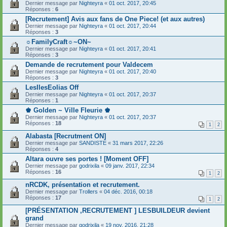
Dernier message par
Nighteyra
«
01 oct. 2017, 20:45
Réponses :
6
[Recrutement] Avis aux fans de One Piece! (et aux autres)
Dernier message par
Nighteyra
«
01 oct. 2017, 20:44
Réponses :
3
☼FamilyCraft☼~ON~
Dernier message par
Nighteyra
«
01 oct. 2017, 20:41
Réponses :
3
Demande de recrutement pour Valdecem
Dernier message par
Nighteyra
«
01 oct. 2017, 20:40
Réponses :
3
LesIlesEolias Off
Dernier message par
Nighteyra
«
01 oct. 2017, 20:37
Réponses :
1
♚ Golden ~ Ville Fleurie ♚
Dernier message par
Nighteyra
«
01 oct. 2017, 20:37
Réponses :
18
1
2
Alabasta [Recrutment ON]
Dernier message par
SANDISTE
«
31 mars 2017, 22:26
Réponses :
4
Altara ouvre ses portes ! [Moment OFF]
Dernier message par
godrixila
«
09 janv. 2017, 22:34
Réponses :
16
1
2
nRCDK, présentation et recrutement.
Dernier message par
Trollers
«
04 déc. 2016, 00:18
Réponses :
17
1
2
[PRÉSENTATION ,RECRUTEMENT ] LESBUILDEUR devient
grand
Dernier message par
godrixila
«
19 nov. 2016, 21:28