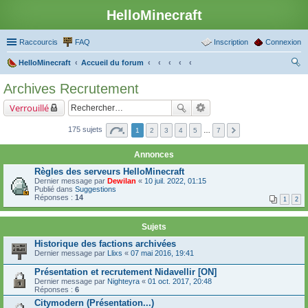
HelloMinecraft
Raccourcis
FAQ
Inscription
Connexion
HelloMinecraft
Accueil du forum
ec
Archives Recrutement
her
Verrouillé
ch
er
175 sujets
1
2
3
4
5
…
7
Annonces
Règles des serveurs HelloMinecraft
Dernier message par
Dewilan
«
10 juil. 2022, 01:15
Publié dans
Suggestions
Réponses :
14
1
2
Sujets
Historique des factions archivées
Dernier message par
Llixs
«
07 mai 2016, 19:41
Présentation et recrutement Nidavellir [ON]
Dernier message par
Nighteyra
«
01 oct. 2017, 20:48
Réponses :
6
Citymodern (Présentation...)