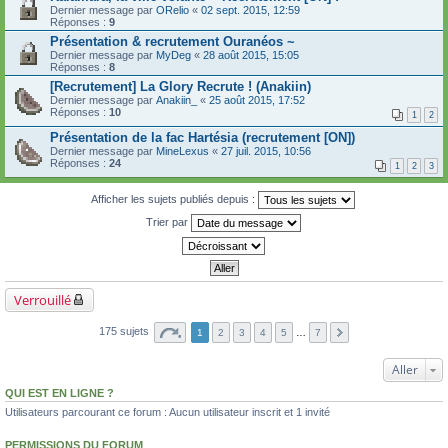
Dernier message par
ORelio
«
02 sept. 2015, 12:59
Réponses :
9
Présentation & recrutement Ouranéos ~
Dernier message par
MyDeg
«
28 août 2015, 15:05
Réponses :
8
[Recrutement] La Glory Recrute ! (Anakiin)
Dernier message par
Anakiin_
«
25 août 2015, 17:52
Réponses :
10
1
2
Présentation de la fac Hartésia (recrutement [ON])
Dernier message par
MineLexus
«
27 juil. 2015, 10:56
Réponses :
24
1
2
3
Afficher les sujets publiés depuis :
Trier par
Verrouillé
175 sujets
1
2
3
4
5
…
7
Aller
QUI EST EN LIGNE ?
Utilisateurs parcourant ce forum : Aucun utilisateur inscrit et 1 invité
PERMISSIONS DU FORUM