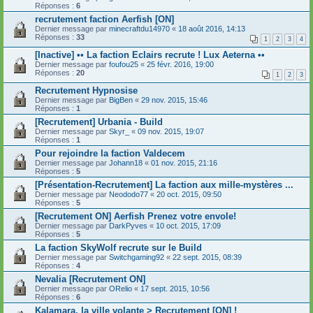
Réponses :
6
recrutement faction Aerfish [ON]
Dernier message par
minecraftdu14970
«
18 août 2016, 14:13
Réponses :
33
1
2
3
4
[Inactive] •• La faction Eclairs recrute ! Lux Aeterna ••
Dernier message par
foufou25
«
25 févr. 2016, 19:00
Réponses :
20
1
2
3
Recrutement Hypnosise
Dernier message par
BigBen
«
29 nov. 2015, 15:46
Réponses :
1
[Recrutement] Urbania - Build
Dernier message par
Skyr_
«
09 nov. 2015, 19:07
Réponses :
1
Pour rejoindre la faction Valdecem
Dernier message par
Johann18
«
01 nov. 2015, 21:16
Réponses :
5
[Présentation-Recrutement] La faction aux mille-mystères ...
Dernier message par
Neododo77
«
20 oct. 2015, 09:50
Réponses :
5
[Recrutement ON] Aerfish Prenez votre envole!
Dernier message par
DarkPyves
«
10 oct. 2015, 17:09
Réponses :
5
La faction SkyWolf recrute sur le Build
Dernier message par
Switchgaming92
«
22 sept. 2015, 08:39
Réponses :
4
Nevalia [Recrutement ON]
Dernier message par
ORelio
«
17 sept. 2015, 10:56
Réponses :
6
Kalamara, la ville volante > Recrutement [ON] !