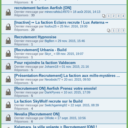
Réponses :
6
recrutement faction Aerfish [ON]
Dernier message par
minecraftdu14970
«
18 août 2016, 14:13
Réponses :
33
1
2
3
4
[Inactive] •• La faction Eclairs recrute ! Lux Aeterna ••
Dernier message par
foufou25
«
25 févr. 2016, 19:00
Réponses :
20
1
2
3
Recrutement Hypnosise
Dernier message par
BigBen
«
29 nov. 2015, 15:46
Réponses :
1
[Recrutement] Urbania - Build
Dernier message par
Skyr_
«
09 nov. 2015, 19:07
Réponses :
1
Pour rejoindre la faction Valdecem
Dernier message par
Johann18
«
01 nov. 2015, 21:16
Réponses :
5
[Présentation-Recrutement] La faction aux mille-mystères ...
Dernier message par
Neododo77
«
20 oct. 2015, 09:50
Réponses :
5
[Recrutement ON] Aerfish Prenez votre envole!
Dernier message par
DarkPyves
«
10 oct. 2015, 17:09
Réponses :
5
La faction SkyWolf recrute sur le Build
Dernier message par
Switchgaming92
«
22 sept. 2015, 08:39
Réponses :
4
Nevalia [Recrutement ON]
Dernier message par
ORelio
«
17 sept. 2015, 10:56
Réponses :
6
Kalamara, la ville volante > Recrutement [ON] !