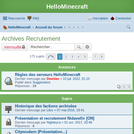
HelloMinecraft
Raccourcis
FAQ
Inscription
Connexion
HelloMinecraft
Accueil du forum
ec
Archives Recrutement
her
Verrouillé
ch
er
175 sujets
1
2
3
4
5
…
7
Annonces
Règles des serveurs HelloMinecraft
Dernier message par
Dewilan
«
10 juil. 2022, 01:15
Publié dans
Suggestions
Réponses :
14
1
2
Sujets
Historique des factions archivées
Dernier message par
Llixs
«
07 mai 2016, 19:41
Présentation et recrutement Nidavellir [ON]
Dernier message par
Nighteyra
«
01 oct. 2017, 20:48
Réponses :
6
Citymodern (Présentation...)