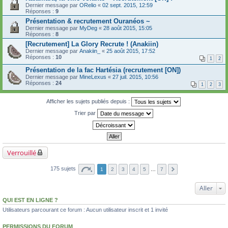
Dernier message par
ORelio
«
02 sept. 2015, 12:59
Réponses :
9
Présentation & recrutement Ouranéos ~
Dernier message par
MyDeg
«
28 août 2015, 15:05
Réponses :
8
[Recrutement] La Glory Recrute ! (Anakiin)
Dernier message par
Anakiin_
«
25 août 2015, 17:52
Réponses :
10
1
2
Présentation de la fac Hartésia (recrutement [ON])
Dernier message par
MineLexus
«
27 juil. 2015, 10:56
Réponses :
24
1
2
3
Afficher les sujets publiés depuis :
Trier par
Verrouillé
175 sujets
1
2
3
4
5
…
7
Aller
QUI EST EN LIGNE ?
Utilisateurs parcourant ce forum : Aucun utilisateur inscrit et 1 invité
PERMISSIONS DU FORUM