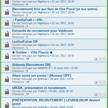
Dernier message par
Nighteyra
«
01 oct. 2017, 20:45
Réponses :
6
[Recrutement] Avis aux fans de One Piece! (et aux autres)
Dernier message par
Nighteyra
«
01 oct. 2017, 20:44
Réponses :
3
☼FamilyCraft☼~ON~
Dernier message par
Nighteyra
«
01 oct. 2017, 20:41
Réponses :
3
Demande de recrutement pour Valdecem
Dernier message par
Nighteyra
«
01 oct. 2017, 20:40
Réponses :
3
LesIlesEolias Off
Dernier message par
Nighteyra
«
01 oct. 2017, 20:37
Réponses :
1
♚ Golden ~ Ville Fleurie ♚
Dernier message par
Nighteyra
«
01 oct. 2017, 20:37
Réponses :
18
1
2
Alabasta [Recrutment ON]
Dernier message par
SANDISTE
«
31 mars 2017, 22:26
Réponses :
4
Altara ouvre ses portes ! [Moment OFF]
Dernier message par
godrixila
«
09 janv. 2017, 22:34
Réponses :
16
1
2
nRCDK, présentation et recrutement.
Dernier message par
Trollers
«
04 déc. 2016, 00:18
Réponses :
17
1
2
[PRÉSENTATION ,RECRUTEMENT ] LESBUILDEUR devient
grand
Dernier message par
godrixila
«
19 nov. 2016, 21:28