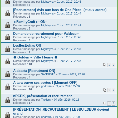
Dernier message par
Nighteyra
«
01 oct. 2017, 20:45
Réponses :
6
[Recrutement] Avis aux fans de One Piece! (et aux autres)
Dernier message par
Nighteyra
«
01 oct. 2017, 20:44
Réponses :
3
☼FamilyCraft☼~ON~
Dernier message par
Nighteyra
«
01 oct. 2017, 20:41
Réponses :
3
Demande de recrutement pour Valdecem
Dernier message par
Nighteyra
«
01 oct. 2017, 20:40
Réponses :
3
LesIlesEolias Off
Dernier message par
Nighteyra
«
01 oct. 2017, 20:37
Réponses :
1
♚ Golden ~ Ville Fleurie ♚
Dernier message par
Nighteyra
«
01 oct. 2017, 20:37
Réponses :
18
1
2
Alabasta [Recrutment ON]
Dernier message par
SANDISTE
«
31 mars 2017, 22:26
Réponses :
4
Altara ouvre ses portes ! [Moment OFF]
Dernier message par
godrixila
«
09 janv. 2017, 22:34
Réponses :
16
1
2
nRCDK, présentation et recrutement.
Dernier message par
Trollers
«
04 déc. 2016, 00:18
Réponses :
17
1
2
[PRÉSENTATION ,RECRUTEMENT ] LESBUILDEUR devient
grand
Dernier message par
godrixila
«
19 nov. 2016, 21:28