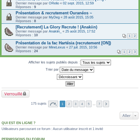
Dernier message par
ORelio
«
02 sept. 2015, 12:59
Réponses :
9
Présentation & recrutement Ouranéos ~
Dernier message par
MyDeg
«
28 août 2015, 15:05
Réponses :
8
[Recrutement] La Glory Recrute ! (Anakiin)
Dernier message par
Anakiin_
«
25 août 2015, 17:52
Réponses :
10
1
2
Présentation de la fac Hartésia (recrutement [ON])
Dernier message par
MineLexus
«
27 juil. 2015, 10:56
Réponses :
24
1
2
3
Afficher les sujets publiés depuis :
Trier par
Verrouillé
175 sujets
1
2
3
4
5
…
7
Aller
QUI EST EN LIGNE ?
Utilisateurs parcourant ce forum : Aucun utilisateur inscrit et 1 invité
PERMISSIONS DU FORUM