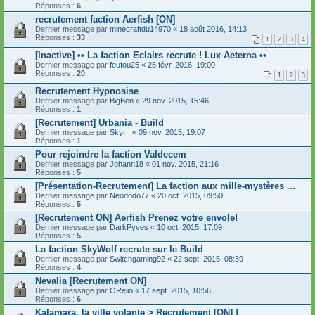
Réponses :
6
recrutement faction Aerfish [ON]
Dernier message par
minecraftdu14970
«
18 août 2016, 14:13
Réponses :
33
1
2
3
4
[Inactive] •• La faction Eclairs recrute ! Lux Aeterna ••
Dernier message par
foufou25
«
25 févr. 2016, 19:00
Réponses :
20
1
2
3
Recrutement Hypnosise
Dernier message par
BigBen
«
29 nov. 2015, 15:46
Réponses :
1
[Recrutement] Urbania - Build
Dernier message par
Skyr_
«
09 nov. 2015, 19:07
Réponses :
1
Pour rejoindre la faction Valdecem
Dernier message par
Johann18
«
01 nov. 2015, 21:16
Réponses :
5
[Présentation-Recrutement] La faction aux mille-mystères ...
Dernier message par
Neododo77
«
20 oct. 2015, 09:50
Réponses :
5
[Recrutement ON] Aerfish Prenez votre envole!
Dernier message par
DarkPyves
«
10 oct. 2015, 17:09
Réponses :
5
La faction SkyWolf recrute sur le Build
Dernier message par
Switchgaming92
«
22 sept. 2015, 08:39
Réponses :
4
Nevalia [Recrutement ON]
Dernier message par
ORelio
«
17 sept. 2015, 10:56
Réponses :
6
Kalamara, la ville volante > Recrutement [ON] !