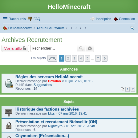
HelloMinecraft
Raccourcis
FAQ
Inscription
Connexion
HelloMinecraft
Accueil du forum
ec
Archives Recrutement
her
Verrouillé
ch
er
175 sujets
1
2
3
4
5
…
7
Annonces
Règles des serveurs HelloMinecraft
Dernier message par
Dewilan
«
10 juil. 2022, 01:15
Publié dans
Suggestions
Réponses :
14
1
2
Sujets
Historique des factions archivées
Dernier message par
Llixs
«
07 mai 2016, 19:41
Présentation et recrutement Nidavellir [ON]
Dernier message par
Nighteyra
«
01 oct. 2017, 20:48
Réponses :
6
Citymodern (Présentation...)