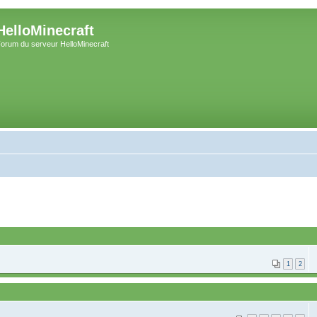
HelloMinecraft
orum du serveur HelloMinecraft
1
2