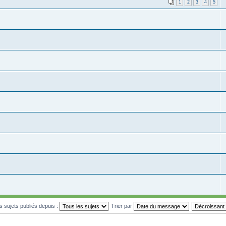
1
2
3
4
5
es sujets publiés depuis :
Trier par