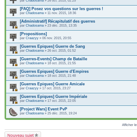
par
Chadosama
» 26 oct. 2015, 02:25
[FAQ] Posez vos questions sur les guerres !
par
Chadosama
» 11 nov. 2015, 18:36
[Administratif] Récapitulatif des guerres
par
Chadosama
» 23 déc. 2015, 13:35
[Propositions]
par
Craazyy
» 06 nov. 2015, 20:55
[Guerres Epiques] Guerre de Sang
par
Chadosama
» 26 oct. 2015, 01:52
[Guerres-Events] Champ de Bataille
par
Chadosama
» 18 oct. 2015, 21:55
[Guerres Epiques] Guerre d'Empires
par
Chadosama
» 18 oct. 2015, 21:48
[Guerres Epiques] Guerre Amicale
par
Craazyy
» 17 oct. 2015, 23:27
[Guerres Epiques] Guerre Impériale
par
Chadosama
» 17 oct. 2015, 22:05
[Project Wars] Event PvP
par
Chadosama
» 25 déc. 2015, 19:24
Afficher l
Nouveau sujet