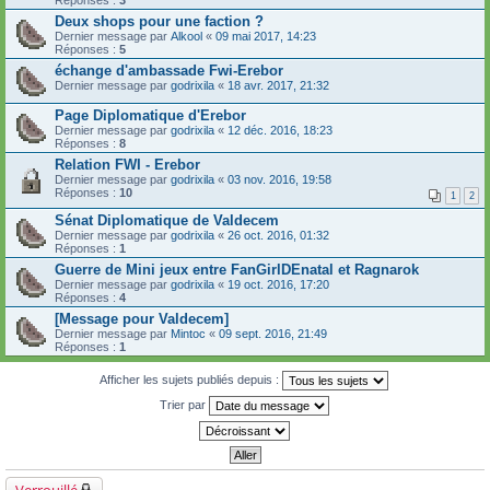
Réponses :
3
Deux shops pour une faction ?
Dernier message par
Alkool
«
09 mai 2017, 14:23
Réponses :
5
échange d'ambassade Fwi-Erebor
Dernier message par
godrixila
«
18 avr. 2017, 21:32
Page Diplomatique d'Erebor
Dernier message par
godrixila
«
12 déc. 2016, 18:23
Réponses :
8
Relation FWI - Erebor
Dernier message par
godrixila
«
03 nov. 2016, 19:58
Réponses :
10
1
2
Sénat Diplomatique de Valdecem
Dernier message par
godrixila
«
26 oct. 2016, 01:32
Réponses :
1
Guerre de Mini jeux entre FanGirlDEnatal et Ragnarok
Dernier message par
godrixila
«
19 oct. 2016, 17:20
Réponses :
4
[Message pour Valdecem]
Dernier message par
Mintoc
«
09 sept. 2016, 21:49
Réponses :
1
Afficher les sujets publiés depuis :
Trier par