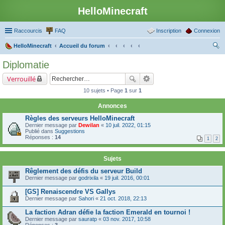
HelloMinecraft
Raccourcis
FAQ
Inscription
Connexion
HelloMinecraft
Accueil du forum
ec
Diplomatie
her
Verrouillé
ch
10 sujets • Page
1
sur
1
er
Annonces
Règles des serveurs HelloMinecraft
Dernier message par
Dewilan
«
10 juil. 2022, 01:15
Publié dans
Suggestions
Réponses :
14
1
2
Sujets
Rêglement des défis du serveur Build
Dernier message par
godrixila
«
19 juil. 2016, 00:01
[GS] Renaiscendre VS Gallys
Dernier message par
Sahori
«
21 oct. 2018, 22:13
La faction Adran défie la faction Emerald en tournoi !
Dernier message par
sauratp
«
03 nov. 2017, 10:58