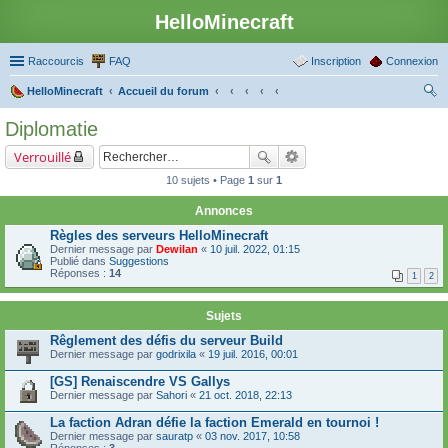
HelloMinecraft
Raccourcis
FAQ
Inscription
Connexion
HelloMinecraft
Accueil du forum
ec
Diplomatie
her
Verrouillé
ch
10 sujets • Page
1
sur
1
er
Annonces
Règles des serveurs HelloMinecraft
Dernier message par
Dewilan
«
10 juil. 2022, 01:15
Publié dans
Suggestions
Réponses :
14
1
2
Sujets
Rêglement des défis du serveur Build
Dernier message par
godrixila
«
19 juil. 2016, 00:01
[GS] Renaiscendre VS Gallys
Dernier message par
Sahori
«
21 oct. 2018, 22:13
La faction Adran défie la faction Emerald en tournoi !
Dernier message par
sauratp
«
03 nov. 2017, 10:58