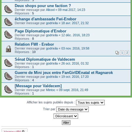
Réponses :
3
Deux shops pour une faction ?
Dernier message par
Alkool
«
09 mai 2017, 14:23
Réponses :
5
échange d'ambassade Fwi-Erebor
Dernier message par
godrixila
«
18 avr. 2017, 21:32
Page Diplomatique d'Erebor
Dernier message par
godrixila
«
12 déc. 2016, 18:23
Réponses :
8
Relation FWI - Erebor
Dernier message par
godrixila
«
03 nov. 2016, 19:58
Réponses :
10
1
2
Sénat Diplomatique de Valdecem
Dernier message par
godrixila
«
26 oct. 2016, 01:32
Réponses :
1
Guerre de Mini jeux entre FanGirlDEnatal et Ragnarok
Dernier message par
godrixila
«
19 oct. 2016, 17:20
Réponses :
4
[Message pour Valdecem]
Dernier message par
Mintoc
«
09 sept. 2016, 21:49
Réponses :
1
Afficher les sujets publiés depuis :
Trier par