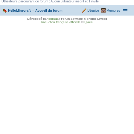
Utilisateurs parcourant ce forum : Aucun utilisateur inscrit et 1 invité
HelloMinecraft
Accueil du forum
L’équipe
Membres
Développé par
phpBB
® Forum Software © phpBB Limited
Traduction française officielle
©
Qiaeru