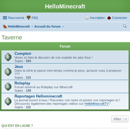
HelloMinecraft
Raccourcis
FAQ
Inscription
Connexion
HelloMinecraft
Accueil du forum
ec
Taverne
her
Forum
ch
Comptoir
er
Venez ici faire le discours de vos exploits les plus fous !
Sujets :
594
Jeux
Dans la série je passe mon temps comme je peux, qu'avez vous à proposer
???
Sujets :
119
Roleplay
Forum réservé au Roleplay sur Minecraft
Sujets :
199
Reportages Hellominecraft
Le journal ouvert à tous ! Racontez vos news et postez vos reportages ici !
Découvrez également des reportages vidéos sur
HelloMinecraftTV
!
Sujets :
115
Aller
QUI EST EN LIGNE ?