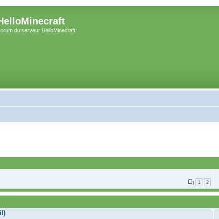
HelloMinecraft
orum du serveur HelloMinecraft
1
2
l)