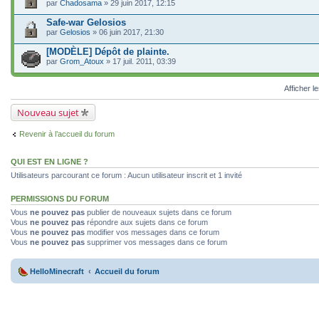
par
Chadosama
» 29 juin 2017, 12:15
Safe-war Gelosios
par
Gelosios
» 06 juin 2017, 21:30
[MODÈLE] Dépôt de plainte.
par
Grom_Atoux
» 17 juil. 2011, 03:39
Afficher l
Nouveau sujet
Revenir à l’accueil du forum
QUI EST EN LIGNE ?
Utilisateurs parcourant ce forum : Aucun utilisateur inscrit et 1 invité
PERMISSIONS DU FORUM
Vous
ne pouvez pas
publier de nouveaux sujets dans ce forum
Vous
ne pouvez pas
répondre aux sujets dans ce forum
Vous
ne pouvez pas
modifier vos messages dans ce forum
Vous
ne pouvez pas
supprimer vos messages dans ce forum
HelloMinecraft
Accueil du forum