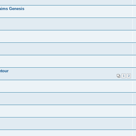
laims Genesis
etour
1
2