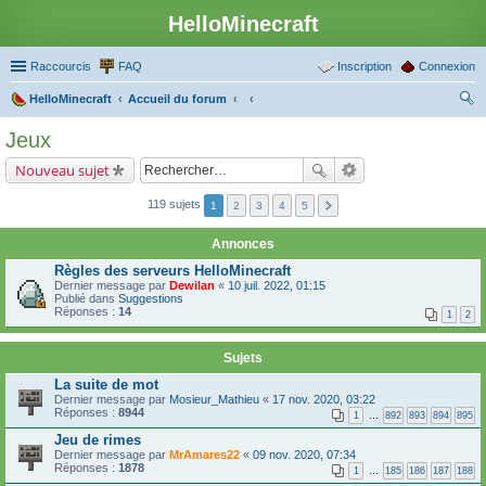
HelloMinecraft
Raccourcis
FAQ
Inscription
Connexion
HelloMinecraft
Accueil du forum
ec
Jeux
her
Nouveau sujet
ch
er
119 sujets
1
2
3
4
5
Annonces
Règles des serveurs HelloMinecraft
Dernier message par
Dewilan
«
10 juil. 2022, 01:15
Publié dans
Suggestions
Réponses :
14
1
2
Sujets
La suite de mot
Dernier message par
Mosieur_Mathieu
«
17 nov. 2020, 03:22
Réponses :
8944
1
…
892
893
894
895
Jeu de rimes
Dernier message par
MrAmares22
«
09 nov. 2020, 07:34
Réponses :
1878
1
…
185
186
187
188