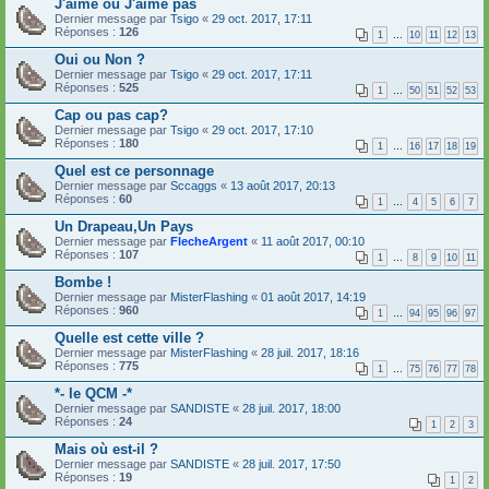
J'aime ou J'aime pas
Dernier message par
Tsigo
«
29 oct. 2017, 17:11
Réponses :
126
1
…
10
11
12
13
Oui ou Non ?
Dernier message par
Tsigo
«
29 oct. 2017, 17:11
Réponses :
525
1
…
50
51
52
53
Cap ou pas cap?
Dernier message par
Tsigo
«
29 oct. 2017, 17:10
Réponses :
180
1
…
16
17
18
19
Quel est ce personnage
Dernier message par
Sccaggs
«
13 août 2017, 20:13
Réponses :
60
1
…
4
5
6
7
Un Drapeau,Un Pays
Dernier message par
FlecheArgent
«
11 août 2017, 00:10
Réponses :
107
1
…
8
9
10
11
Bombe !
Dernier message par
MisterFlashing
«
01 août 2017, 14:19
Réponses :
960
1
…
94
95
96
97
Quelle est cette ville ?
Dernier message par
MisterFlashing
«
28 juil. 2017, 18:16
Réponses :
775
1
…
75
76
77
78
*- le QCM -*
Dernier message par
SANDISTE
«
28 juil. 2017, 18:00
Réponses :
24
1
2
3
Mais où est-il ?
Dernier message par
SANDISTE
«
28 juil. 2017, 17:50
Réponses :
19
1
2