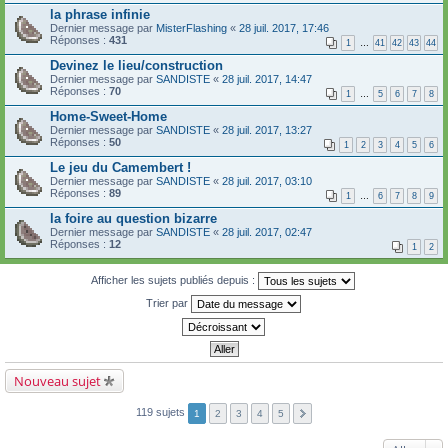
la phrase infinie
Dernier message par
MisterFlashing
«
28 juil. 2017, 17:46
Réponses :
431
1
…
41
42
43
44
Devinez le lieu/construction
Dernier message par
SANDISTE
«
28 juil. 2017, 14:47
Réponses :
70
1
…
5
6
7
8
Home-Sweet-Home
Dernier message par
SANDISTE
«
28 juil. 2017, 13:27
Réponses :
50
1
2
3
4
5
6
Le jeu du Camembert !
Dernier message par
SANDISTE
«
28 juil. 2017, 03:10
Réponses :
89
1
…
6
7
8
9
la foire au question bizarre
Dernier message par
SANDISTE
«
28 juil. 2017, 02:47
Réponses :
12
1
2
Afficher les sujets publiés depuis :
Trier par
Nouveau sujet
119 sujets
1
2
3
4
5