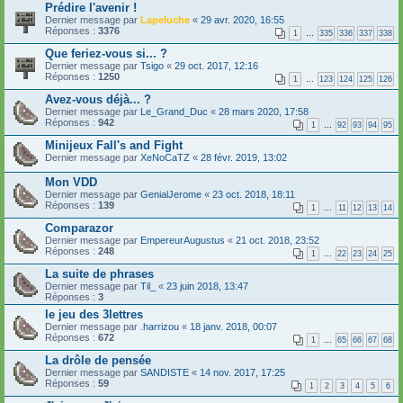
Prédire l'avenir !
Dernier message par
Lapeluche
«
29 avr. 2020, 16:55
Réponses :
3376
1
…
335
336
337
338
Que feriez-vous si... ?
Dernier message par
Tsigo
«
29 oct. 2017, 12:16
Réponses :
1250
1
…
123
124
125
126
Avez-vous déjà... ?
Dernier message par
Le_Grand_Duc
«
28 mars 2020, 17:58
Réponses :
942
1
…
92
93
94
95
Minijeux Fall's and Fight
Dernier message par
XeNoCaTZ
«
28 févr. 2019, 13:02
Mon VDD
Dernier message par
GenialJerome
«
23 oct. 2018, 18:11
Réponses :
139
1
…
11
12
13
14
Comparazor
Dernier message par
EmpereurAugustus
«
21 oct. 2018, 23:52
Réponses :
248
1
…
22
23
24
25
La suite de phrases
Dernier message par
Til_
«
23 juin 2018, 13:47
Réponses :
3
le jeu des 3lettres
Dernier message par
.harrizou
«
18 janv. 2018, 00:07
Réponses :
672
1
…
65
66
67
68
La drôle de pensée
Dernier message par
SANDISTE
«
14 nov. 2017, 17:25
Réponses :
59
1
2
3
4
5
6